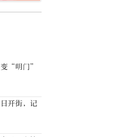
”变“明门”
周日开街，记