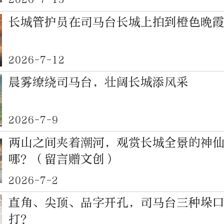
长城管护员在司马台长城上拍到橙色晚
2026-7-12
晨雾缭绕司马台，壮阔长城添风采
2026-7-9
两山之间夹着潮河，观赏长城全景的神
哪？（留言赠文创）
2026-7-2
直角、尖顶、品字开孔，司马台三种垛
打？