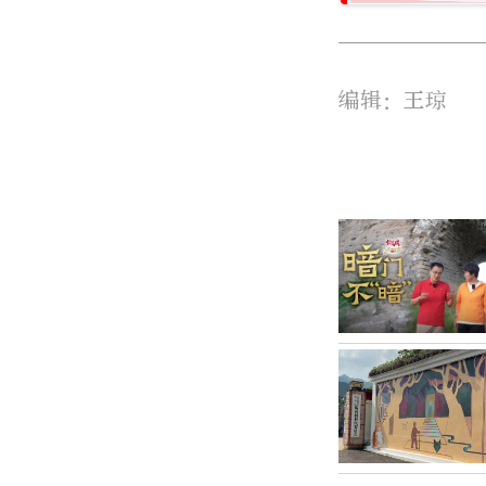
编辑：王琼