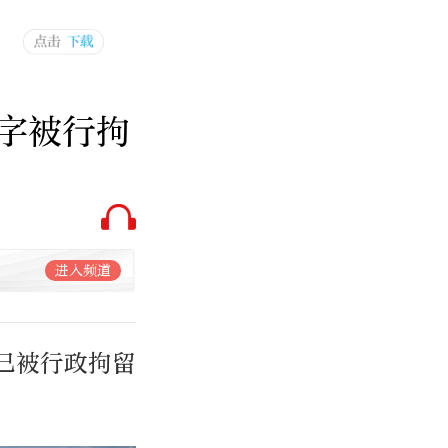
字被行拘
进入频道
已被行政拘留