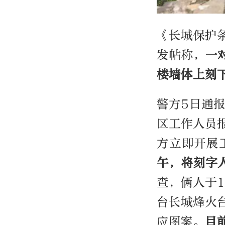
《长城保护
发帖称，
一
楼墙体上刻
警方5日通
区工作人员
方立即开展
午，将刻字
查，俩人于1
台长城烽火
应图案。
目