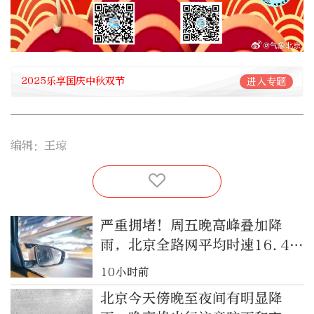
2025乐享国庆中秋双节
进入专题
编辑：王琼
严重拥堵！周五晚高峰叠加降
雨，北京全路网平均时速16.4公
里
10小时前
北京今天傍晚至夜间有明显降