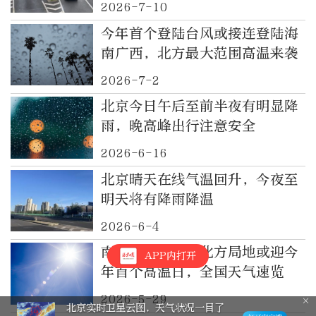
2026-7-10
今年首个登陆台风或接连登陆海
南广西，北方最大范围高温来袭
2026-7-2
北京今日午后至前半夜有明显降
雨，晚高峰出行注意安全
2026-6-16
北京晴天在线气温回升，今夜至
明天将有降雨降温
2026-6-4
南方降雨减弱，北方局地或迎今
APP内打开
年首个高温日，全国天气速览
2026-5-29
棋缘！晒出我的“晚报杯” 有奖征集