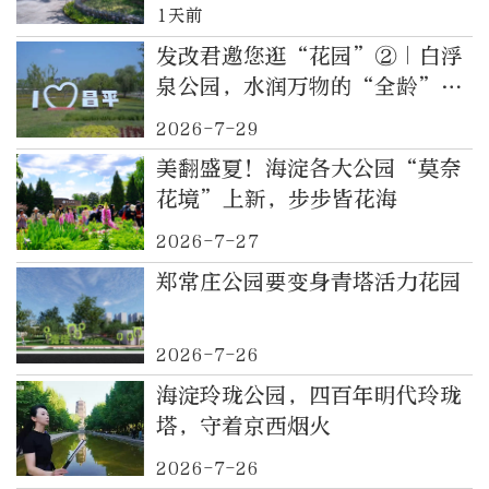
1天前
发改君邀您逛“花园”②｜白浮
泉公园，水润万物的“全龄”花
园
2026-7-29
美翻盛夏！海淀各大公园“莫奈
花境”上新，步步皆花海
2026-7-27
郑常庄公园要变身青塔活力花园
2026-7-26
海淀玲珑公园，四百年明代玲珑
塔，守着京西烟火
2026-7-26