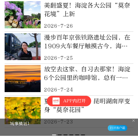
美翻盛夏！海淀各大公园“莫奈
花境”上新
2026-7-26
漫步百年京张铁路遗址公园，在
1909火车餐厅触摸古今，海淀
免费遛娃好去处
2026-7-25
放空去这家、自习去那家！海淀
6个公园里的咖啡馆，总有一款
适合你
2026-7-24
夏花绚烂正当时，昆明湖南岸变
APP内打开
身“莫奈花园”
2026-7-23
城事横划1