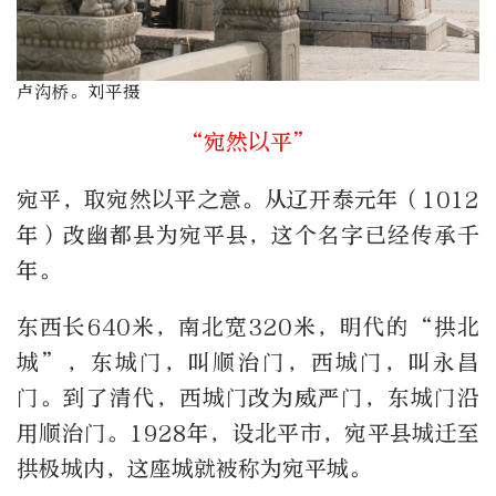
卢沟桥。刘平摄
“宛然以平”
宛平，取宛然以平之意。从辽开泰元年（1012
年）改幽都县为宛平县，这个名字已经传承千
年。
东西长640米，南北宽320米，明代的“拱北
城”，东城门，叫顺治门，西城门，叫永昌
门。到了清代，西城门改为威严门，东城门沿
用顺治门。1928年，设北平市，宛平县城迁至
拱极城内，这座城就被称为宛平城。