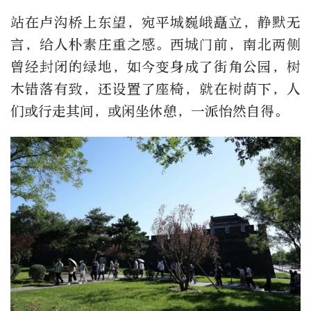
站在卢沟桥上东望，宛平城巍峨矗立，静默无
言，给人朴素庄重之感。西城门前，南北两侧
曾经封闭的绿地，如今变身成了街角公园，树
木错落有致，还设置了座椅，就在树荫下，人
们或行走其间，或闲坐休憩，一派怡然自得。