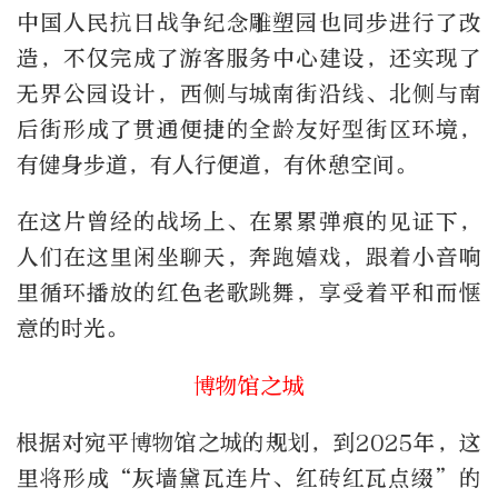
中国人民抗日战争纪念雕塑园也同步进行了改
造，不仅完成了游客服务中心建设，还实现了
无界公园设计，西侧与城南街沿线、北侧与南
后街形成了贯通便捷的全龄友好型街区环境，
有健身步道，有人行便道，有休憩空间。
在这片曾经的战场上、在累累弹痕的见证下，
人们在这里闲坐聊天，奔跑嬉戏，跟着小音响
里循环播放的红色老歌跳舞，享受着平和而惬
意的时光。
博物馆之城
根据对宛平博物馆之城的规划，到2025年，这
里将形成“灰墙黛瓦连片、红砖红瓦点缀”的