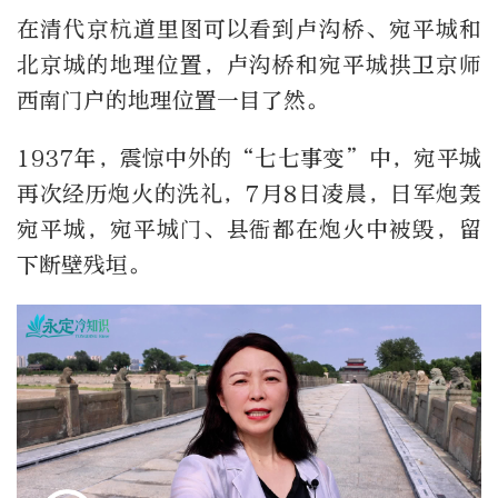
在清代京杭道里图可以看到卢沟桥、宛平城和
北京城的地理位置，卢沟桥和宛平城拱卫京师
西南门户的地理位置一目了然。
1937年，震惊中外的“七七事变”中，宛平城
再次经历炮火的洗礼，7月8日凌晨，日军炮轰
宛平城，宛平城门、县衙都在炮火中被毁，留
下断壁残垣。