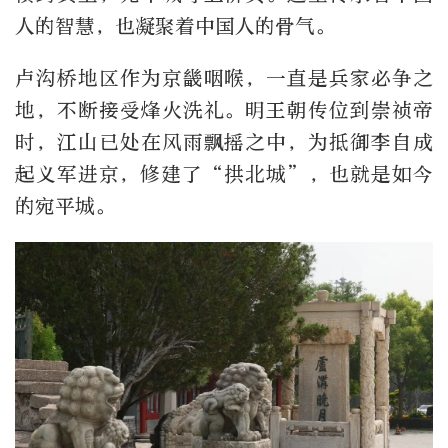
人的智慧，也凝聚着中国人的骨气。
卢沟桥地区作为京畿咽喉，一直是兵家必争之
地，不断接受烽火洗礼。明王朝传位到崇祯帝
时，江山已处在风雨飘摇之中，为抵御李自成
起义军进京，修建了“拱北城”，也就是如今
的宛平城。