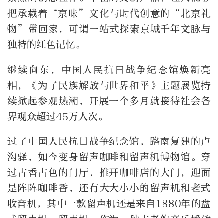
把承载着“京味”文化与时代创意的“北京礼
物”带回家，可谓一站式探索京城千年文脉与
独特的红色记忆。
继续向东，中国人民抗日战争纪念馆焕新亮
相，《为了民族解放与世界和平》主题展览持
续掀起参观热潮，开展一个多月就接待社会各
界观众超过45万人次。
过了中国人民抗日战争纪念馆，路南复建的卢
沟驿，如今变身留声咖啡和留声机博物馆。穿
过古香古色的门厅，推开咖啡店的大门，迎面
是阵阵咖啡香，还有大大小小的留声机和老式
收音机，其中一款留声机还是来自1880年的盘