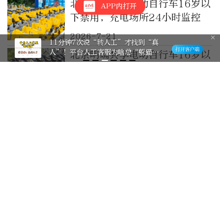
北京明确共享电动自行车16岁以
APP内打开
下禁用，充电场所24小时监控
2026-7-21
11分钟7次说“转人工”才找到“真
人”！平台人工客服为啥总“躲猫
北京明确共享电动自行车16岁以
猫”
下禁用，充电场所24小时监控
2026-7-20
特朗普回应霍尔木兹海峡通行收
费为何“反转”
2026-7-15
飞线充电暗藏风险，这个小区为
何“屡教不改”？
2026-7-13
充电俩小时干活一刻钟，人形机