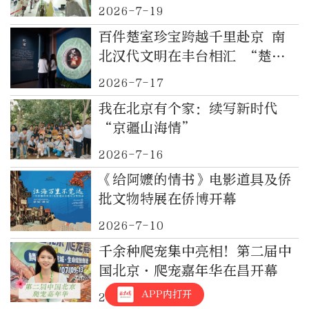
幕
2026-7-19
百件楚室珍宝跨越千里赴京 南
北汉代文明在丰台相汇 “楚宫
汉玉——西汉楚国文物精品展”
2026-7-17
亮相北京考古遗址博物馆
我在北京有个家：续写新时代
“京疆山海情”
2026-7-16
《给阿嬷的情书》电影道具及侨
批文物特展在侨博开幕
2026-7-10
千余种爬宠集中亮相！第二届中
国北京·爬宠嘉年华在昌开幕
APP内打开
2026-7-10