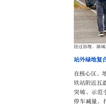
经过治理，潞城
站外绿地复
在核心区，
铁站附近五
突破、示范
停车减量，