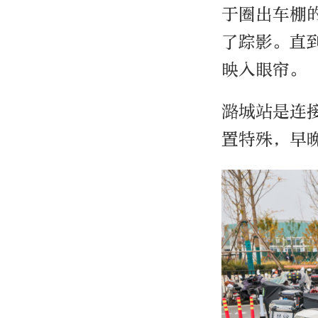
于圈出车棚
了踪影。直
映入眼帘。
潞城站是连
置特殊，早