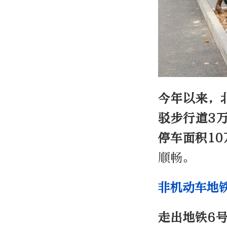
今年以来，
驳步行道3
停车面积1
顺畅。
非机动车地
走出地铁6