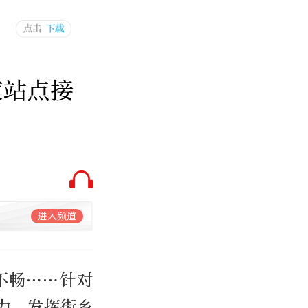
道站点接
进入频道
不畅……针对
力，发挥街乡