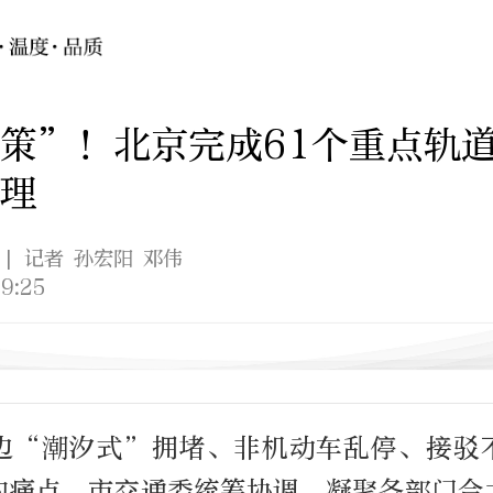
策”！北京完成61个重点轨
理
| 记者 孙宏阳 邓伟
9:25
边“潮汐式”拥堵、非机动车乱停、接驳
的痛点，市交通委统筹协调、凝聚各部门合