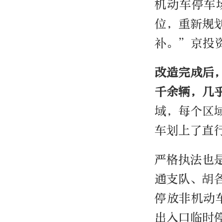
机动车停车
位，重新规
补。”京投
改造完成后
千余辆，几
域，每个区
车划上了直
严格执法也
通支队、胡
停放非机动
出入口临时