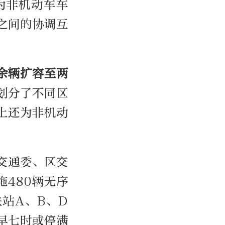
为非机动车车
之间的协调互
余辆扩容至两
划分了不同区
上还为非机动
交通委、区交
480辆无序
站A、B、D
早七时或停满