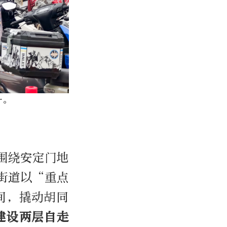
升。
围绕安定门地
街道以“重点
间，撬动胡同
建设两层自走