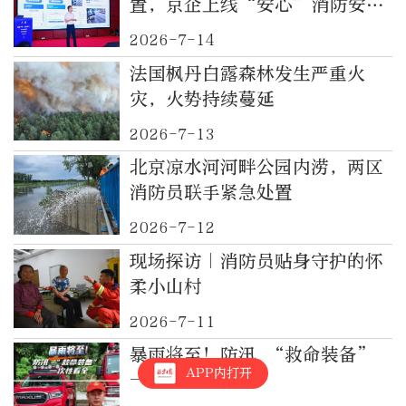
置，京企上线“安心”消防安全
大模型
2026-7-14
法国枫丹白露森林发生严重火
灾，火势持续蔓延
2026-7-13
北京凉水河河畔公园内涝，两区
消防员联手紧急处置
2026-7-12
现场探访｜消防员贴身守护的怀
柔小山村
2026-7-11
暴雨将至！防汛 “救命装备”
APP内打开
一次性看全