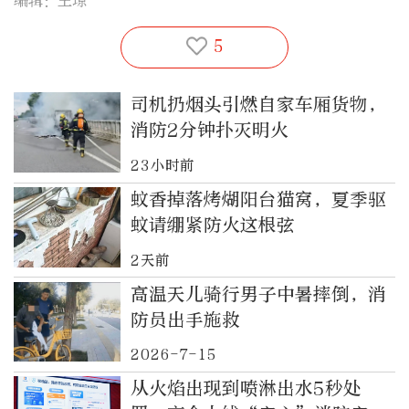
编辑：王琼
5
司机扔烟头引燃自家车厢货物，
消防2分钟扑灭明火
23小时前
蚊香掉落烤煳阳台猫窝，夏季驱
蚊请绷紧防火这根弦
2天前
高温天儿骑行男子中暑摔倒，消
防员出手施救
2026-7-15
从火焰出现到喷淋出水5秒处