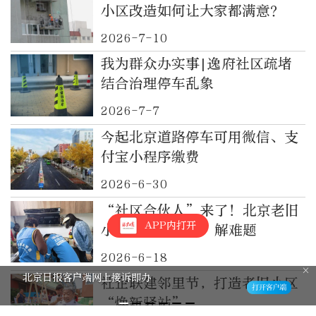
小区改造如何让大家都满意？
2026-7-10
我为群众办实事|逸府社区疏堵
结合治理停车乱象
2026-7-7
今起北京道路停车可用微信、支
付宝小程序缴费
2026-6-30
“社区合伙人”来了！北京老旧
APP内打开
小区这样“组队”解难题
2026-6-18
北京日报客户端网上接诉即办
社企联建邻里节，打造老旧小区
“焕新驿站”