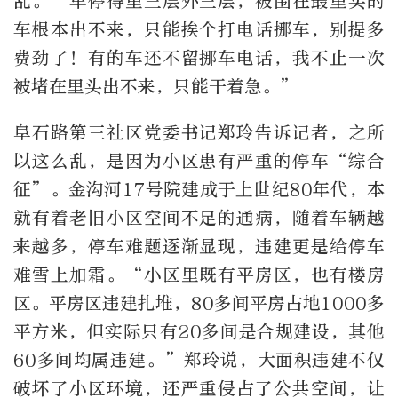
乱。“车停得里三层外三层，被围在最里头的
车根本出不来，只能挨个打电话挪车，别提多
费劲了！有的车还不留挪车电话，我不止一次
被堵在里头出不来，只能干着急。”
阜石路第三社区党委书记郑玲告诉记者，之所
以这么乱，是因为小区患有严重的停车“综合
征”。金沟河17号院建成于上世纪80年代，本
就有着老旧小区空间不足的通病，随着车辆越
来越多，停车难题逐渐显现，违建更是给停车
难雪上加霜。“小区里既有平房区，也有楼房
区。平房区违建扎堆，80多间平房占地1000多
平方米，但实际只有20多间是合规建设，其他
60多间均属违建。”郑玲说，大面积违建不仅
破坏了小区环境，还严重侵占了公共空间，让