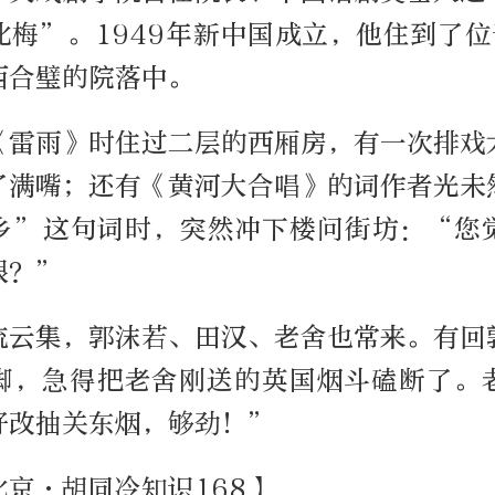
北梅”。1949年新中国成立，他住到了位
西合璧的院落中。
《雷雨》时住过二层的西厢房，有一次排戏
了满嘴；还有《黄河大合唱》的词作者光未
乡”这句词时，突然冲下楼问街坊：“您
狠？”
流云集，郭沫若、田汉、老舍也常来。有回
脚，急得把老舍刚送的英国烟斗磕断了。
好改抽关东烟，够劲！”
京·胡同冷知识168】