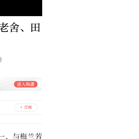
老舍、田
琦
进入频道
+ 订阅
一，与梅兰芳