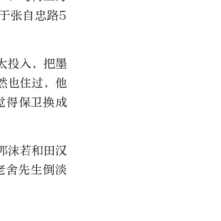
于张自忠路5
太投入，把墨
然也住过，他
觉得保卫换成
郭沫若和田汉
老舍先生倒淡