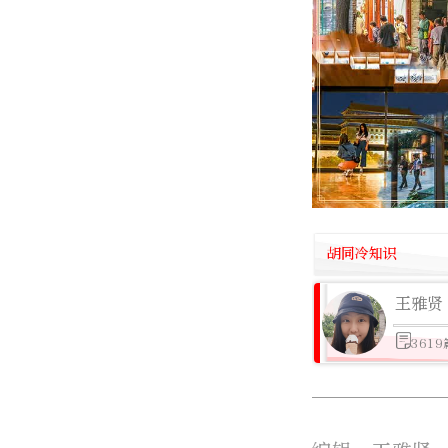
胡同冷知识
王雅贤
361