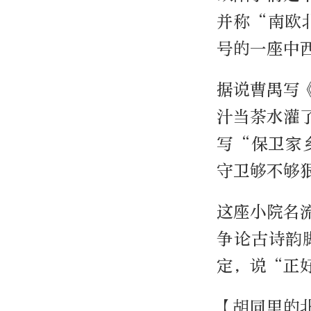
并称“南欧
号的一座中
据说曹禺写
汁当茶水灌
写“保卫家
守卫够不够
这座小院名
争论古诗韵
定，说“正
【胡同里的北