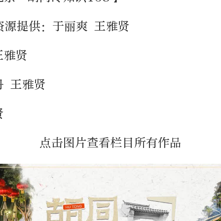
资源提供：于丽爽 王雅贤
王雅贤
丹 王雅贤
贤
点击图片查看栏目所有作品