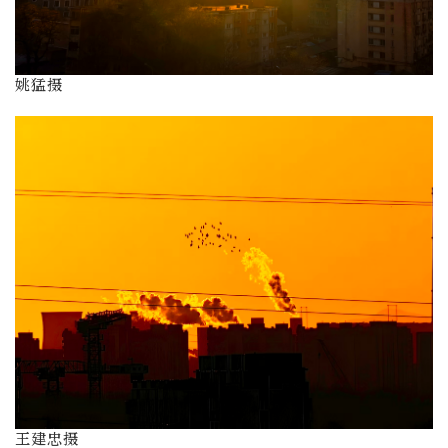
姚猛摄
王建忠摄