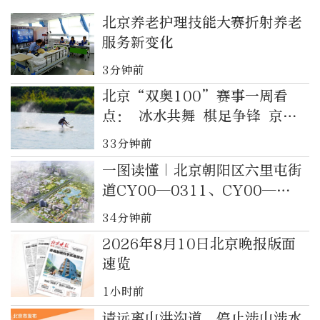
北京养老护理技能大赛折射养老
服务新变化
3分钟前
北京“双奥100”赛事一周看
点： 冰水共舞 棋足争锋 京城
赛场热度不减
33分钟前
一图读懂｜北京朝阳区六里屯街
道CY00—0311、CY00—
0315街区控制性详细规划（街
34分钟前
区层面）（2023年—2035年）
2026年8月10日北京晚报版面
速览
1小时前
请远离山洪沟道，停止涉山涉水