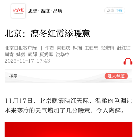
北京：凛冬红霞添暖意
北京日报客户端
| 作者 阎建庆 钟瑞 王建忠 张宏梅 温红征
周青 姚猛 武辉 夏秀卿 洪华中
2025-11-17 17:43
城事
进入频道
11月17日，北京晚霞映红天际，温柔的色调让
本来寒冷的天气增加了几分暖意，令人陶醉。