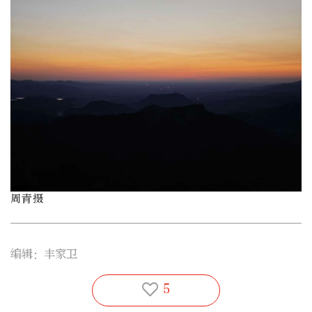
周青摄
编辑：丰家卫
5