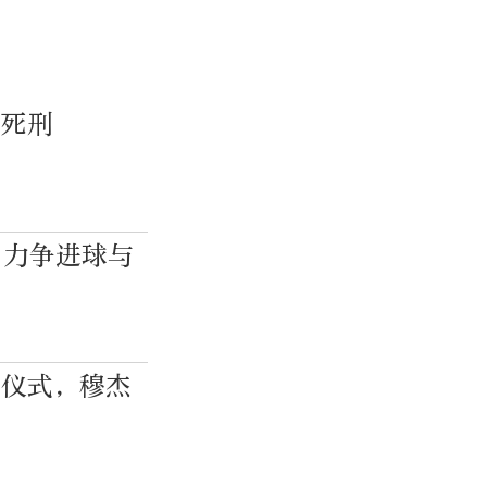
人死刑
 力争进球与
念仪式，穆杰