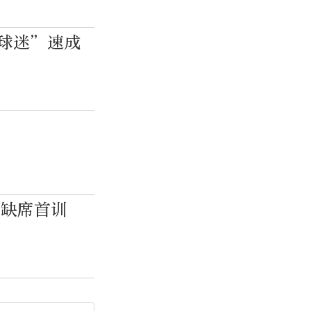
球迷”速成
刑
茨缺席首训