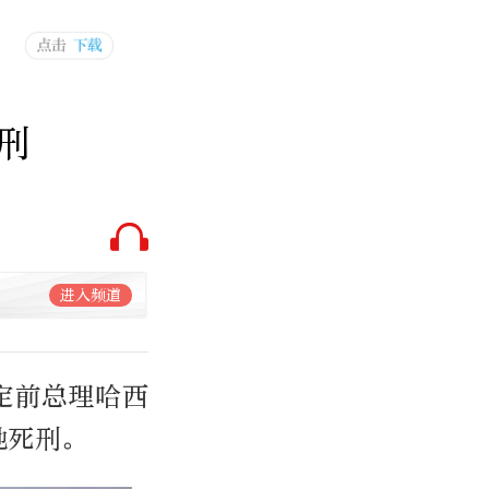
刑
进入频道
定前总理哈西
她死刑。