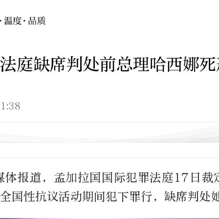
法庭缺席判处前总理哈西娜死
1:38
媒体报道，孟加拉国国际犯罪法庭17日裁
4年全国性抗议活动期间犯下罪行，缺席判处