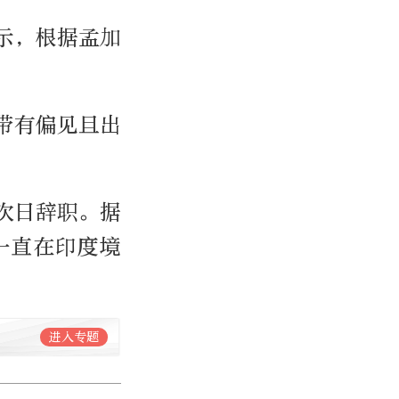
示，根据孟加
带有偏见且出
娜次日辞职。据
一直在印度境
进入专题