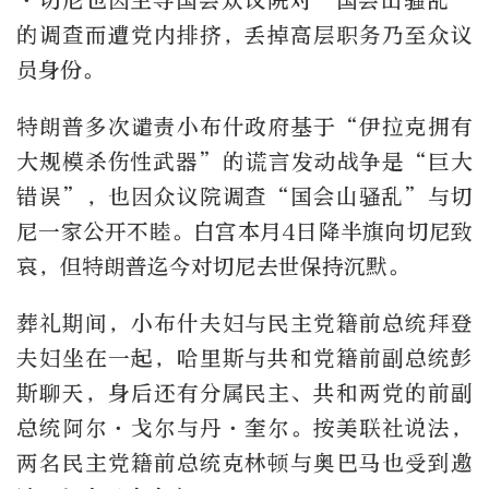
·切尼也因主导国会众议院对“国会山骚乱”
的调查而遭党内排挤，丢掉高层职务乃至众议
员身份。
特朗普多次谴责小布什政府基于“伊拉克拥有
大规模杀伤性武器”的谎言发动战争是“巨大
错误”，也因众议院调查“国会山骚乱”与切
尼一家公开不睦。白宫本月4日降半旗向切尼致
哀，但特朗普迄今对切尼去世保持沉默。
葬礼期间，小布什夫妇与民主党籍前总统拜登
夫妇坐在一起，哈里斯与共和党籍前副总统彭
斯聊天，身后还有分属民主、共和两党的前副
总统阿尔·戈尔与丹·奎尔。按美联社说法，
两名民主党籍前总统克林顿与奥巴马也受到邀