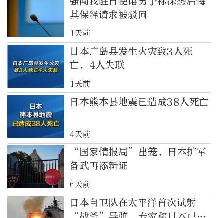
强闯我驻日使馆男子称深感后悔
其保释请求被驳回
1天前
日本广岛县发生火灾致3人死
亡，4人失联
1天前
日本熊本县地震已造成38人死亡
4天前
“国家情报局”出笼，日本扩军
备武再添新证
6天前
日本自卫队在太平洋首次试射
“战斧”导弹，专家称日本已彻