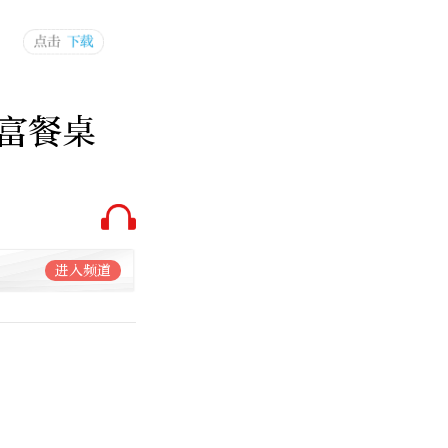
富餐桌
进入频道