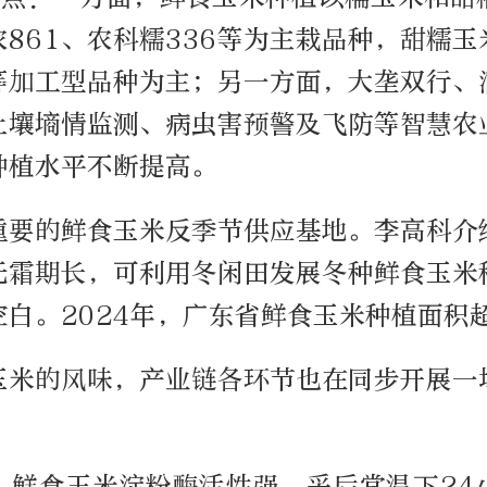
861、农科糯336等为主栽品种，甜糯
等加工型品种为主；另一方面，大垄双行、
土壤墒情监测、病虫害预警及飞防等智慧农
种植水平不断提高。
重要的鲜食玉米反季节供应基地。李高科介
无霜期长，可利用冬闲田发展冬种鲜食玉米
白。2024年，广东省鲜食玉米种植面积超
玉米的风味，产业链各环节也在同步开展一
。鲜食玉米淀粉酶活性强，采后常温下24