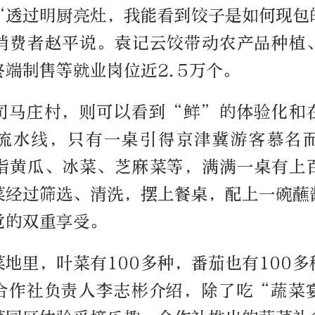
“透过明厨亮灶，我能看到饺子是如何现包
消费者赵平说。袁记云饺带动农产品种植
终端制售等就业岗位近2.5万个。
司马庄村，则可以看到“鲜”的体验化和
流水线，只有一桌引得京津冀游客慕名
指黄瓜、冰菜、芝麻菜等，满满一桌有上
菜经过筛选、清洗，摆上餐桌，配上一碗蘸
觉的双重享受。
地里，叶菜有100多种，番茄也有100
合作社负责人李志彬介绍，除了吃“蔬菜