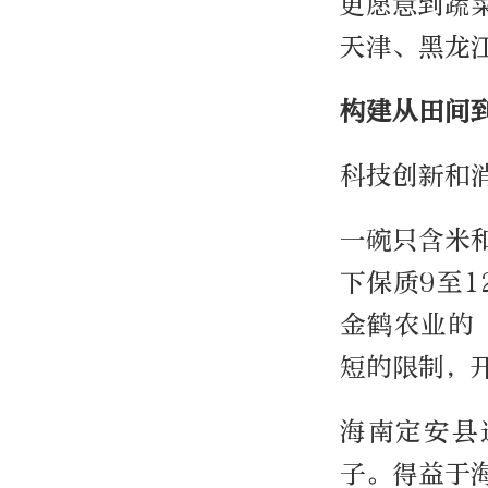
更愿意到蔬
天津、黑龙
构建从田间
科技创新和
一碗只含米
下保质9至
金鹤农业的
短的限制，
海南定安县
子。得益于