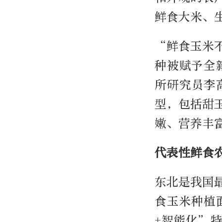
鲜食大米、
“鲜食玉米
种被赋予全
所研究员李
型，包括甜
嫩、营养丰
代表性鲜食
东北是我国
食玉米种植
+智能化”