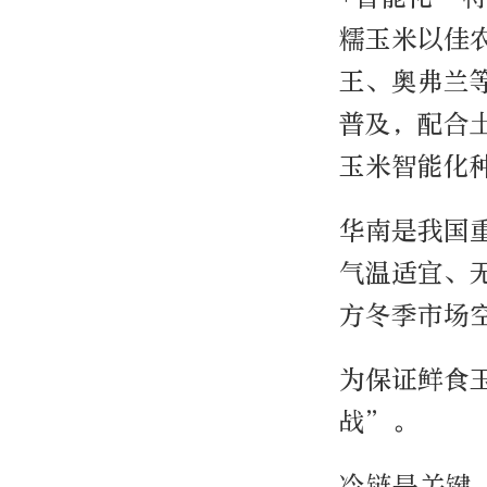
糯玉米以佳农
王、奥弗兰
普及，配合
玉米智能化
华南是我国
气温适宜、
方冬季市场空
为保证鲜食
战”。
冷链是关键