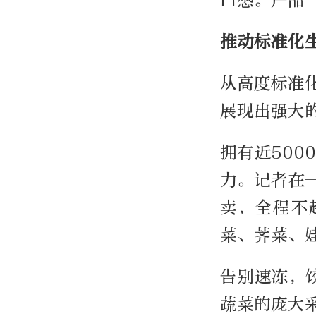
口感。产品
推动标准化
从高度标准
展现出强大
拥有近50
力。记者在
卖，全程不
菜、荠菜、
告别速冻，
蔬菜的庞大