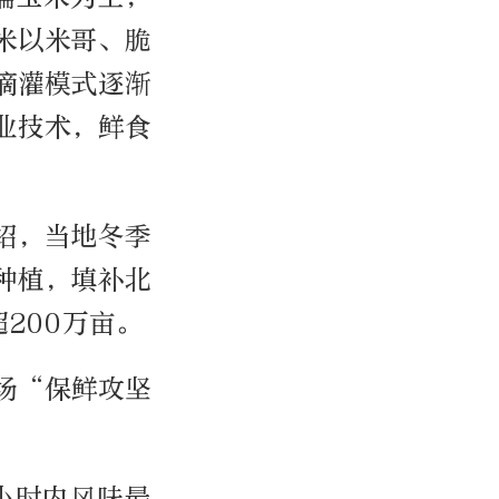
玉米以米哥、脆
滴灌模式逐渐
业技术，鲜食
绍，当地冬季
种植，填补北
200万亩。
场“保鲜攻坚
小时内风味最