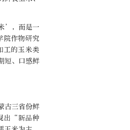
米’，而是一
学院作物研究
加工的玉米类
期短、口感鲜
蒙古三省份鲜
现出“新品种
糯玉米为主，