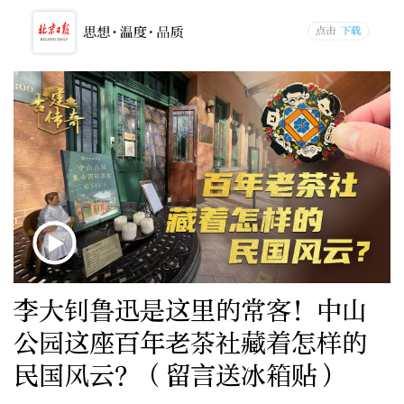
李大钊鲁迅是这里的常客！中山
公园这座百年老茶社藏着怎样的
民国风云？（留言送冰箱贴）