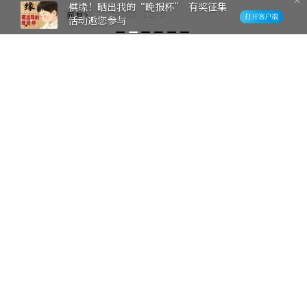
解，公众号预约就行，带娃一族，有学
棋缘！晒出我的“晚报杯” 有奖征集
2025-12-5
回复>
活动邀您参与
、有吃、有玩的一个好去处！
10
冰凌一笑
藏在岁月深处的故事·痕迹，温暖我们
每个人心底里的美好时光！
2025-12-5
回复>
2
KzJUOH6w
好喜欢这款冰箱贴
2025-12-5
回复>
1
vary
是周树人还是鲁迅经常去 冰箱贴好看
2025-12-5
回复>
1
jsrtaq