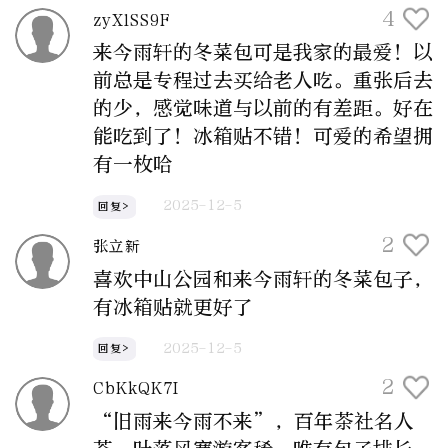
4
zyXlSS9F
来今雨轩的冬菜包可是我家的最爱！以
前总是专程过去买给老人吃。重张后去
的少，感觉味道与以前的有差距。好在
能吃到了！冰箱贴不错！可爱的希望拥
有一枚哈
2025-12-5
回复>
2
张立新
喜欢中山公园和来今雨轩的冬菜包子，
有冰箱贴就更好了
2025-12-5
回复>
2
CbKkQK7I
“旧雨来今雨不来”，百年茶社名人