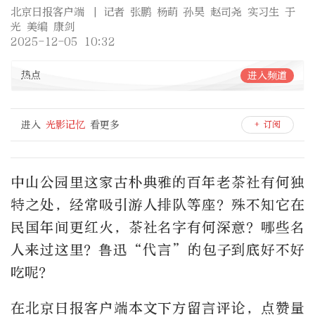
北京日报客户端
| 记者 张鹏 杨萌 孙昊 赵司尧 实习生 于
光 美编 康剑
2025-12-05 10:32
热点
进入频道
进入
光影记忆
看更多
+ 订阅
中山公园里这家古朴典雅的百年老茶社有何独
特之处，经常吸引游人排队等座？殊不知它在
民国年间更红火，茶社名字有何深意？哪些名
人来过这里？鲁迅“代言”的包子到底好不好
吃呢？
在北京日报客户端本文下方留言评论，点赞量