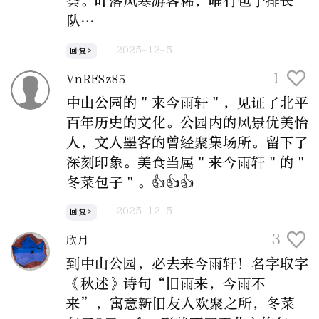
荟。叶落风寒游客稀，唯有包子排长
队…
2025-12-5
回复>
1
VnRFSz85
中山公园的＂来今雨轩＂，见证了北平
百年历史的文化。公园内的风景优美怡
人，文人墨客的曾经聚集场所。留下了
深刻印象。美食当属＂来今雨轩＂的＂
冬菜包子＂。👍👍👍
2025-12-5
回复>
3
欣月
到中山公园，必去来今雨轩！名字取字
《秋述》诗句“旧雨来，今雨不
来”，寓意新旧友人欢聚之所，冬菜