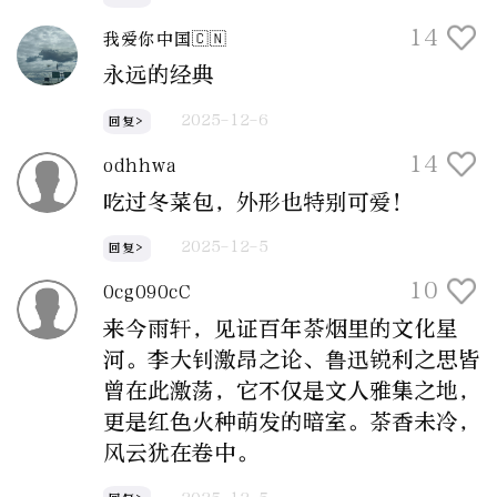
14
我爱你中国🇨🇳
永远的经典
2025-12-6
回复>
14
odhhwa
吃过冬菜包，外形也特别可爱！
2025-12-5
回复>
10
0cg090cC
来今雨轩，见证百年茶烟里的文化星
河。李大钊激昂之论、鲁迅锐利之思皆
曾在此激荡，它不仅是文人雅集之地，
更是红色火种萌发的暗室。茶香未冷，
风云犹在卷中。