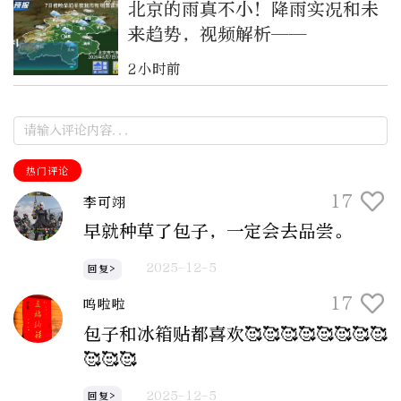
北京的雨真不小！降雨实况和未
来趋势，视频解析——
2小时前
热门评论
17
李可翊
早就种草了包子，一定会去品尝。
2025-12-5
回复>
17
呜啦啦
包子和冰箱贴都喜欢🥰🥰🥰🥰🥰🥰🥰🥰
🥰🥰🥰
2025-12-5
回复>