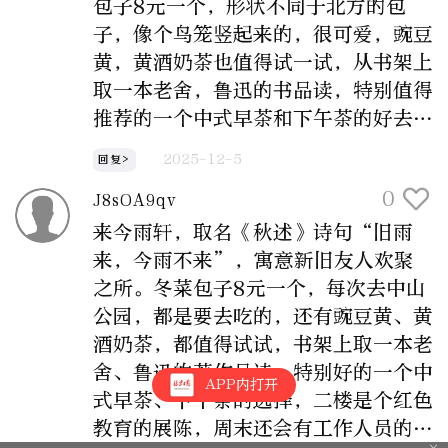
包子8元一个，形状不同于北方的包
子，像个鸟笼竖起来的，很可爱，豌豆
黄，黄酒奶茶也值得试一试，从书架上
取一本老舍，鲁迅的书品读，特别值得
推荐的一个中式早茶和下午茶的好去处
二楼有一个红色展陈，这里是少年中国
2025-12-5
回复>
说的出处，周末还有讲解，公众号里预
0
J8sOA9qv
约就可以参加，是有娃一族有学，有
吃，有玩的一个周末好去处。
来今雨轩，取名《秋述》诗句“旧雨
来，今雨不来”，寓意新旧友人欢聚
之所。冬菜包子8元一个，每次去中山
公园，都是要去吃的，还有豌豆黄、黄
酒奶茶，都值得试试，书架上取一本老
舍、鲁迅的著作品读，特别好的一个中
APP内打开
式早茶、下午茶的选择，二楼是个红色
教育的展陈，周末还会有工作人员的讲