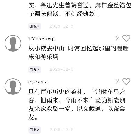
实，鲁迅先生曾赞誉过。麻仁金丝馅包
子调味偏淡，不如经典款。
2025-12-5
回复>
2
TYRsEuwp
从小就去中山 时常回忆起那里的蹦蹦
床和游乐场
2025-12-5
回复>
2
eyevnx
具有百年历史的茶社，“常时车马之
客，旧雨来，今雨不来”意为新老朋
友来次欢聚一堂，以文载道，以茶会
友。
2025-12-5
回复>