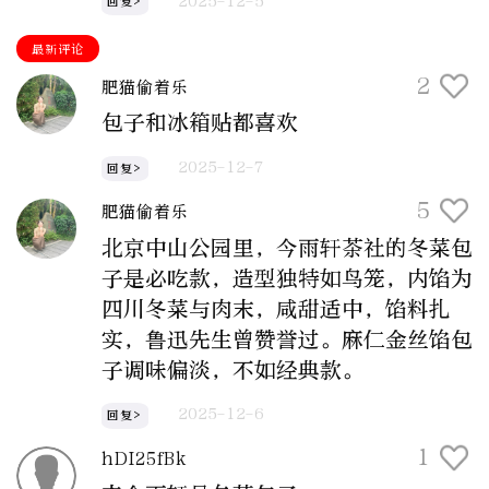
2025-12-5
回复>
最新评论
2
肥猫偷着乐
包子和冰箱贴都喜欢
2025-12-7
回复>
5
肥猫偷着乐
北京中山公园里，今雨轩茶社的冬菜包
子是必吃款，造型独特如鸟笼，内馅为
四川冬菜与肉末，咸甜适中，馅料扎
实，鲁迅先生曾赞誉过。麻仁金丝馅包
子调味偏淡，不如经典款。
2025-12-6
回复>
1
hDI25fBk