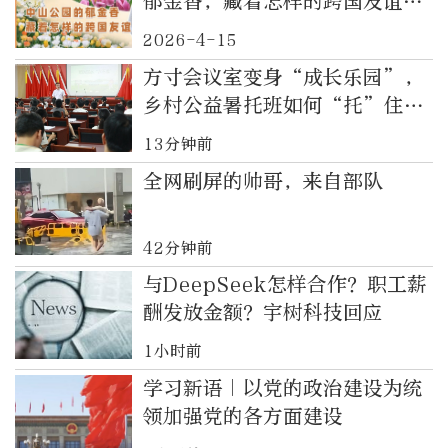
郁金香，藏着怎样的跨国友谊？
（留言有惊喜）
2026-4-15
方寸会议室变身“成长乐园”，
乡村公益暑托班如何“托”住孩
子的夏天？
13分钟前
全网刷屏的帅哥，来自部队
42分钟前
与DeepSeek怎样合作？职工薪
酬发放金额？宇树科技回应
1小时前
学习新语｜以党的政治建设为统
领加强党的各方面建设