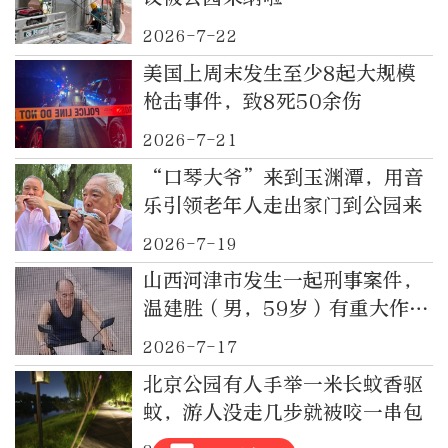
2026-7-22
美国上周末发生至少8起大规模
枪击事件，致8死50余伤
2026-7-21
“口琴大爷”来到玉渊潭，用音
乐引领老年人走出家门到公园来
2026-7-19
山西河津市发生一起刑事案件，
温建胜（男，59岁）有重大作案
嫌疑，警方发布悬赏公告
2026-7-17
北京公园有人手举一米长蚊香驱
蚊，游人没走几步就被咬一串包