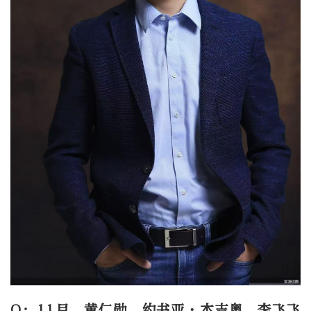
Q：11月，黄仁勋、约书亚·本吉奥、李飞飞