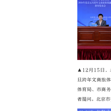
▲12月15日
旦跨年文商旅
体育局、市商
者提问。北京市