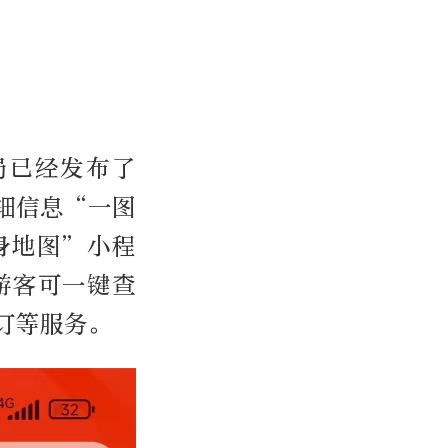
局已经发布了
详细信息“一图
身地图”小程
游客可一键查
订等服务。