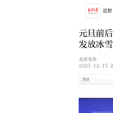
元旦前后
发放冰雪
北京发布
2025-12-15 2
热点