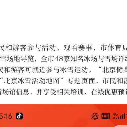
民和游客参与活动、观看赛事，市体育
冰雪场地导览，全市48家知名冰场与雪场
民和游客可就近参与冰雪运动。“北京健
“北京冰雪活动地图”专题页面，市民和
雪场馆信息，并享受相关培训、在线优惠预