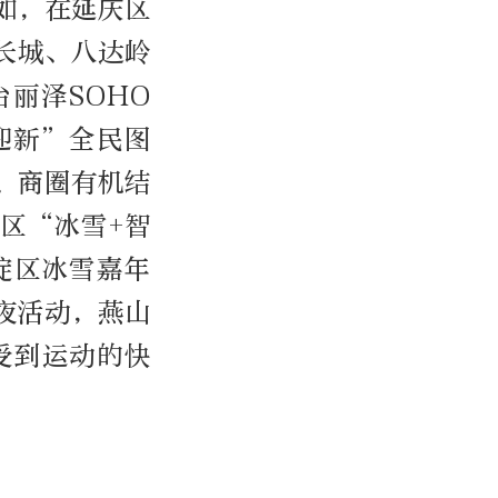
如，在延庆区
长城、八达岭
丽泽SOHO
迎新”全民图
、商圈有机结
区“冰雪+智
淀区冰雪嘉年
夜活动，燕山
受到运动的快