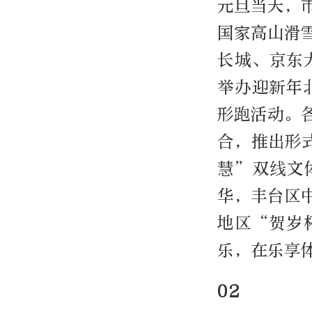
元旦当天，
国家高山滑
长城、京东
举办迎新年
形跑活动。
合，推出形
慧”双线文
华，丰台区
地区“贺岁
乐，在乐享
02