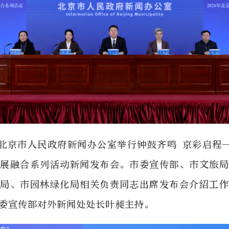
，北京市人民政府新闻办公室举行钟鼓齐鸣 京彩启程—
体展融合系列活动新闻发布会。市委宣传部、市文旅局
务局、市园林绿化局相关负责同志出席发布会介绍工作
委宣传部对外新闻处处长叶昶主持。