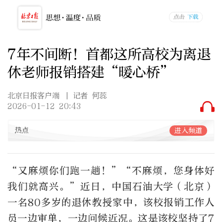
7年不间断！首都这所高校为离退
休老师报销搭建“暖心桥”
北京日报客户端
| 记者 何蕊
2026-01-12 20:43
热点
进入频道
“
又麻烦你们跑一趟！
”“
不麻烦，您身体好
我们就高兴。
”
近日，中国石油大学（北京）
一名
80
多岁的退休教授家中，该校报销工作人
员一边审单，一边问候近况。这是该校坚持了
7