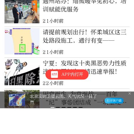
通州站办：细微暖举见初心，培
训赋能优服务
21小时前
请提前规划出行！怀柔城区这三
处路段施工，通行有变——
21小时前
宁夏：发现这十类黑恶势力性质
违法犯罪行为，请迅速举报！
APP内打开
22小时前
因党而生 为党而战——百年
北京实时卫星云图，天气状况一目了
“纪”事⑮团结成“一块坚硬的
然
钢铁”
23小时前