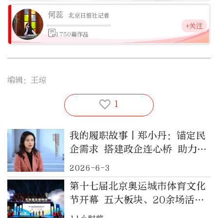
何蕊
北京日报社记者
+关注
1750篇作品
编辑：王琼
1
我的履职故事丨郑小丹：锚定民
企需求 搭建政企连心桥 助力首
都营商环境优化
2026-6-3
第十七届北京奥运城市体育文化
节开幕 五大板块、20余场活动
丰富首都体育文化供给