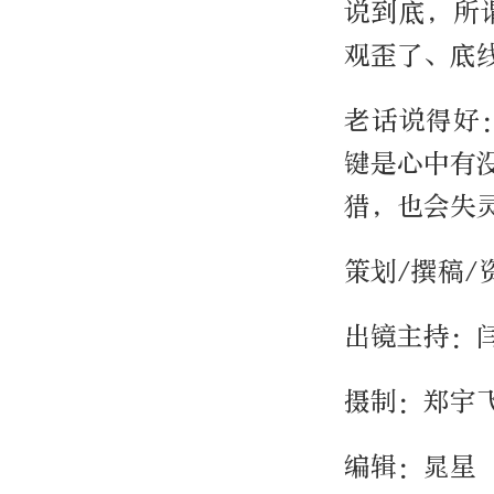
说到底，所
观歪了、底
老话说得好
键是心中有
猎，也会失
策划/撰稿
出镜主持：
摄制：郑宇
编辑：晁星