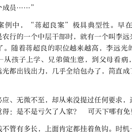
个成员……”
案例中，“蒋超良案”极具典型性。早在
是农行的一个中层干部时，就有一个叫李远
了。随着蒋超良的职位越来越高，李远光
—从孩子上学、兄弟做生意，到父母看病
远光都出钱出力，几乎全给包办了，简直成
必应、无微不至，却从来没提过任何要求，
觉得：是不是亏欠了人家？ 可天下哪有免
线不管有多长，上面肯定都挂着鱼钩。时机