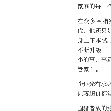
家庭的每一
在众多围猎
代，他还只
身上下本钱
不断升级—
小的事，李
管家”。
李远光有求
让蒋超良都
围猎者放的