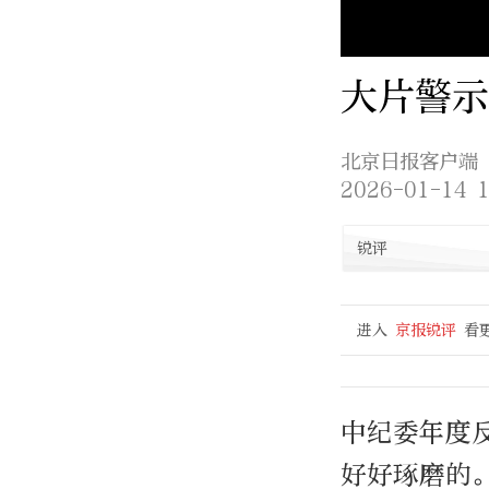
大片警示
北京日报客户端
2026-01-14 1
锐评
进入
京报锐评
看
中纪委年度
好好琢磨的