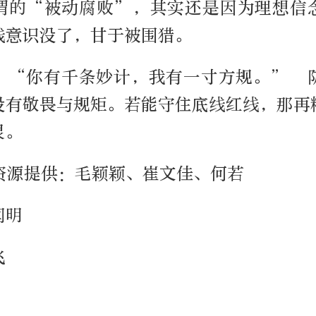
谓的“被动腐败”，其实还是因为理想信
线意识没了，甘于被围猎。
：“你有千条妙计，我有一寸方规。” 
没有敬畏与规矩。若能守住底线红线，那再
灵。
/资源提供：毛颖颖、崔文佳、何若
闫明
飞