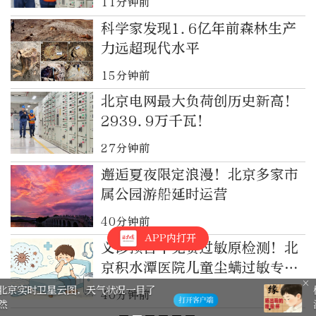
11分钟前
科学家发现1.6亿年前森林生产
力远超现代水平
15分钟前
北京电网最大负荷创历史新高！
2939.9万千瓦！
27分钟前
邂逅夏夜限定浪漫！北京多家市
属公园游船延时运营
40分钟前
APP内打开
义诊预告丨免费过敏原检测！北
京积水潭医院儿童尘螨过敏专场
义诊开始报名啦
棋缘！晒出我的“晚报杯” 有奖征集
40分钟前
活动邀您参与