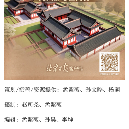
策划/撰稿/资源提供：孟紫薇、孙文晔、杨萌
摄制：赵司尧、孟紫薇
编辑：孟紫薇、孙昊、李坤