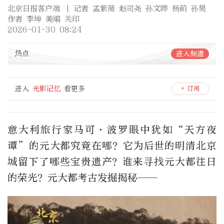
北京日报客户端
| 记者 孟紫薇 赵司尧 孙文晔 杨萌 孙昊
作者 李坤 美编 关印
2026-01-30 08:24
热点
进入频道
进入
光影记忆
看更多
+ 订阅
意大利旅行家马可·波罗眼中犹如“天方夜
谭”的元大都究竟在哪？它为后世的明清北京
城留下了哪些宝贵遗产？谁来寻找元大都往日
的荣光？元大都考古发掘揭秘——