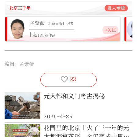
北京三千年
进入专题
孟紫薇
北京日报社记者
+关注
2135篇作品
编辑：孟紫薇
23
元大都和义门考古揭秘
2026-4-25
花园里的北京｜火了三十年的元
大都海棠花溪，今年变成十里画