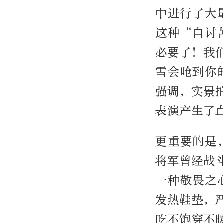
中进行了大
这种“自讨
必要了！我
雪会呛到你
强调，实景
表演产生了
更重要的是
将军曾经战
一种敬畏之
发热鞋垫，
吃不饱穿不