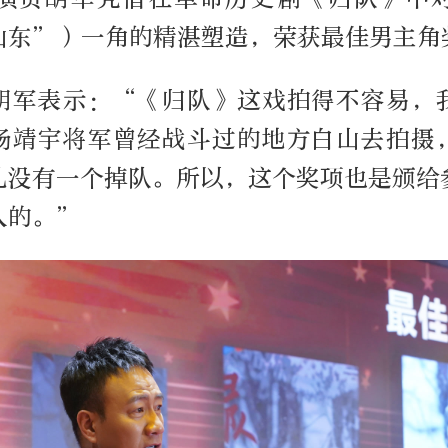
山东”）一角的精湛塑造，荣获最佳男主角
胡军表示：“《归队》这戏拍得不容易，
杨靖宇将军曾经战斗过的地方白山去拍摄
儿没有一个掉队。所以，这个奖项也是颁给
人的。”