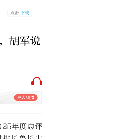
，胡军说
进入频道
025年度总评
对排长鲁长山