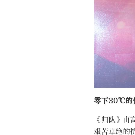
零下30℃的
《归队》由
艰苦卓绝的