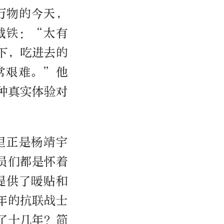
万物的今天，
截铁：“太有
下，吃进去的
常艰难。”他
种真实体验对
里正是杨靖宇
员们都是怀着
提供了暖贴和
年的抗联战士
了十几年？简