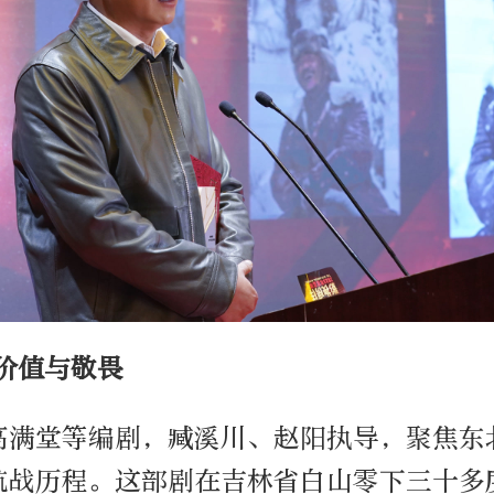
价值与敬畏
高满堂等编剧，臧溪川、赵阳执导，聚焦东
抗战历程。这部剧在吉林省白山零下三十多