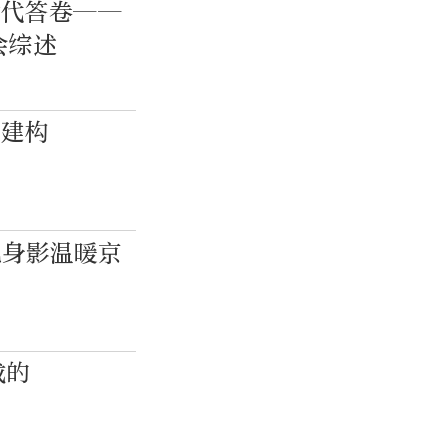
时代答卷——
会综述
化建构
凡身影温暖京
成的