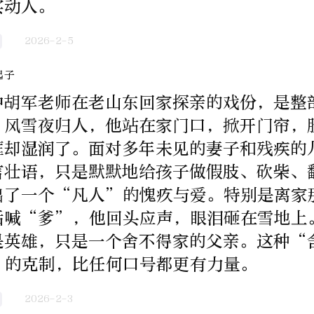
实动人。
2026-2-5
起子
中胡军老师在老山东回家探亲的戏份，是整
，风雪夜归人，他站在家门口，掀开门帘，
眶却湿润了。面对多年未见的妻子和残疾的
言壮语，只是默默地给孩子做假肢、砍柴、
出了一个“凡人”的愧疚与爱。特别是离家
后喊“爹”，他回头应声，眼泪砸在雪地上
是英雄，只是一个舍不得家的父亲。这种“
”的克制，比任何口号都更有力量。
2026-2-3