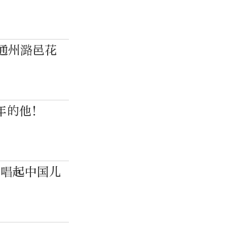
通州潞邑花
年的他！
，唱起中国儿