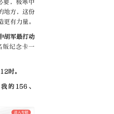
必要，极寒中
的地方，这份
造更有力量。
中胡军最打动
名版纪念卡一
12时。
我的156、
进入专题