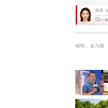
张琪
912
编辑：金力维