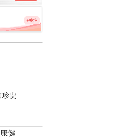
+关注
加珍贵
向康健