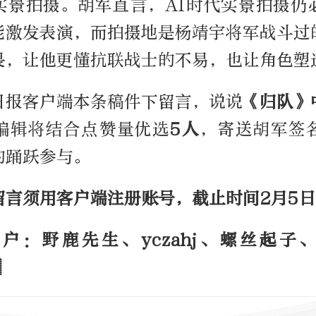
实景拍摄。胡军直言，AI时代实景拍摄仍
能激发表演，而拍摄地是杨靖宇将军战斗过
畏，让他更懂抗联战士的不易，也让角色塑
日报客户端本条稿件下留言，说说
《归队》
编辑将结合点赞量优选
5人
，寄送胡军签
的踊跃参与。
留言须用客户端注册账号，截止时间2月5日
户：野鹿先生、yczahj、螺丝起子、
