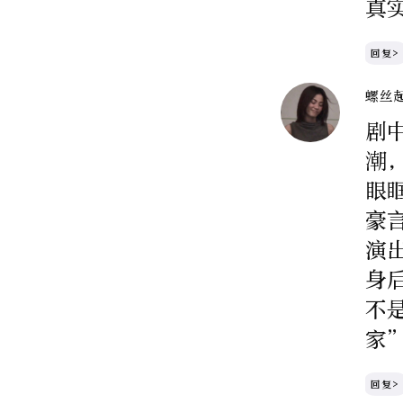
真
回复>
螺丝
剧
潮
眼
豪
演
身
不
家
回复>