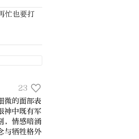
再忙也要打
23
细微的面部表
眼神中既有军
刻，情感暗涌
念与牺牲格外