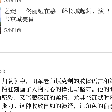
5小时前
艺绽 | 佟丽娅在慕田峪长城起舞，演出
卡京城美景
5小时前
先生
《归队》中，胡军老师以克制的肢体语言和
，精准刻画了人物内心的挣扎与坚守。他的
的坚毅，又暗藏深沉的柔情，尤其在沉默时
具张力。这种收放自如的演绎，让角色的信