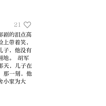
21
部剧的泪点高
脸上带着笑，
儿子，他没有
翻地。 胡军
那天，儿子在
。那一刻，他
舍小家为大