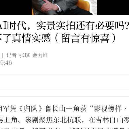
 AI时代，实景实拍还有必要吗
不了真情实感（留言有惊喜）
| 记者 张琪 金力维
9:46
胡军凭《归队》鲁长山一角获“影视榜样・
男主角。该剧聚焦东北抗联，在吉林白山零