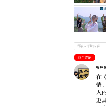
热门评论
野鹿
在
情
人
更