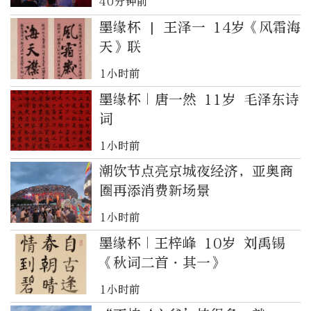
40分钟前
墨缘杯 | 王泽一 14岁《风霜海
天》联
1小时前
墨缘杯｜唐一然 11岁 毛泽东诗
词
1小时前
潮饮节点亮京城夜经济，亚奥商
圈再添消费新场景
1小时前
墨缘杯｜王梓峰 10岁 刘禹锡
《秋词二首・其一》
1小时前