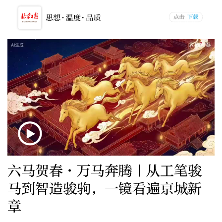
六马贺春·万马奔腾｜从工笔骏
马到智造骏驹，一镜看遍京城新
章