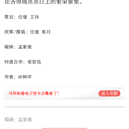
出各领域蒸蒸日上的繁荣景象。
策划：任强 王祎
统筹/撰稿：任强 郝月
编辑：孟紫薇
特邀合作：爱智岛
作者：@钟洋
马年新春电子贺卡合集来了！
进入专题
编辑：孟紫薇