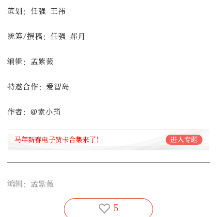
策划：任强 王祎
统筹/撰稿：任强 郝月
编辑：孟紫薇
特邀合作：爱智岛
作者：@素小筠
马年新春电子贺卡合集来了！
进入专题
编辑：孟紫薇
5