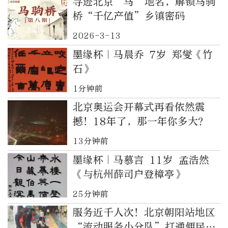
寻迹北京“马”地名，解锁马驹
桥“千亿产值”乡镇密码
2026-3-13
墨缘杯｜马晨乔 7岁 郑燮《竹
石》
1分钟前
北京奥运会开幕式再看依然震
撼！18年了，那一年你多大？
13分钟前
墨缘杯｜马慕言 11岁 孟浩然
《与杭州薛司户登樟亭》
25分钟前
服务近千人次！北京朝阳站地区
“流动服务小分队”打通便民服