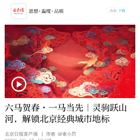
六马贺春·一马当先｜灵驹跃山
河，解锁北京经典城市地标
北京日报客户端
| 作者 @素小筠