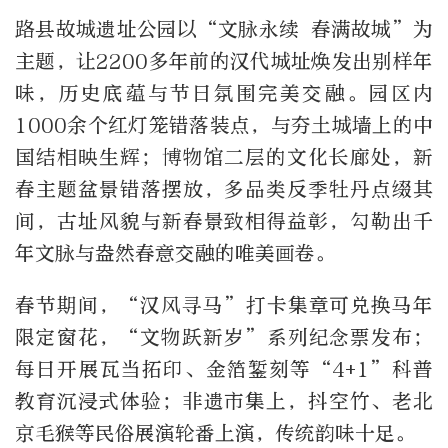
路县故城遗址公园以“文脉永续 春满故城”为
主题，让2200多年前的汉代城址焕发出别样年
味，历史底蕴与节日氛围完美交融。园区内
1000余个红灯笼错落装点，与夯土城墙上的中
国结相映生辉；博物馆二层的文化长廊处，新
春主题盆景错落摆放，多品类反季牡丹点缀其
间，古址风貌与新春景致相得益彰，勾勒出千
年文脉与盎然春意交融的唯美画卷。
春节期间，“汉风寻马”打卡集章可兑换马年
限定窗花，“文物跃新岁”系列纪念票发布；
每日开展瓦当拓印、金箔錾刻等“4+1”科普
教育沉浸式体验；非遗市集上，抖空竹、老北
京毛猴等民俗展演轮番上演，传统韵味十足。