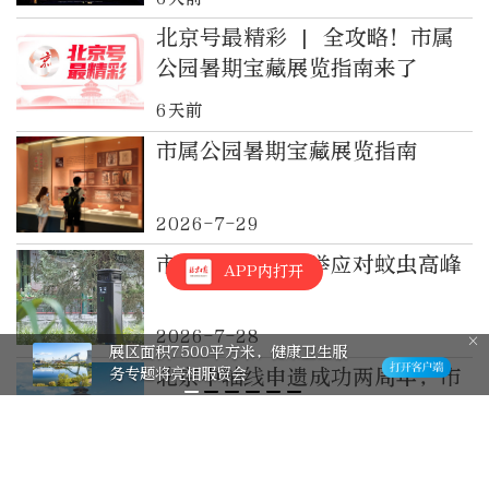
北京号最精彩 | 全攻略！市属
公园暑期宝藏展览指南来了
6天前
市属公园暑期宝藏展览指南
2026-7-29
市属公园多措并举应对蚊虫高峰
APP内打开
2026-7-28
展区面积7500平方米，健康卫生服
务专题将亮相服贸会
北京中轴线申遗成功两周年，市
属公园交出活化利用精彩答卷
2026-7-28