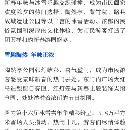
新春年味与冰雪乐趣交织碰撞，成为市民阖家
欢度除夕的热门选择。陶然亭、紫竹院、路县
故城遗址公园等以丰富的冰雪活动、浓郁的民
俗氛围和深厚的文化体验，为市民游客打造了
团圆祥和的新春游园盛宴。
雪趣陶然 年味正浓
陶然亭公园张灯结彩、喜气盈门，成为市民游
客感受京味新春的热门去处。东门内广场大红
马造型醒目亮眼，红灯笼与新春主题装饰点缀
全园，处处洋溢着浓郁的节日氛围。
园内第十六届冰雪嘉年华精彩纷呈，3.8万平方
米雪场人头攒动、热闹非凡，游客们尽情体验