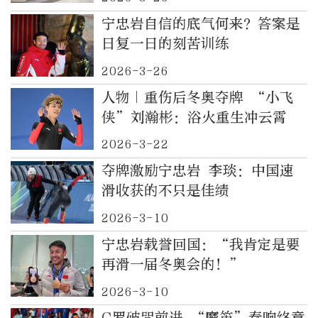
宁忠岩自信的底气何来？答案是
日复一日的刻苦训练
2026-3-26
人物｜重伤后冬奥夺牌 “小飞
侠”刘瀚彬：浴火重生冲云霄
2026-3-22
夺牌激励宁忠岩 李琰：中国速
滑收获的不只是佳绩
2026-3-10
宁忠岩载誉回国：“我肯定是要
再滑一届冬奥会的！”
2026-3-10
C罗破咒前进 “魔笛”奏响终章