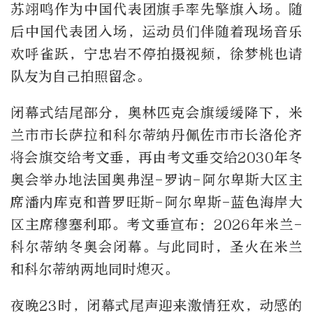
苏翊鸣作为中国代表团旗手率先擎旗入场。随
后中国代表团入场，运动员们伴随着现场音乐
欢呼雀跃，宁忠岩不停拍摄视频，徐梦桃也请
队友为自己拍照留念。
闭幕式结尾部分，奥林匹克会旗缓缓降下，米
兰市市长萨拉和科尔蒂纳丹佩佐市市长洛伦齐
将会旗交给考文垂，再由考文垂交给
2030
年冬
奥会举办地法国奥弗涅
-
罗讷
-
阿尔卑斯大区主
席潘内库克和普罗旺斯
-
阿尔卑斯
-
蓝色海岸大
区主席穆塞利耶。考文垂宣布：
2026
年米兰
-
科尔蒂纳冬奥会闭幕。与此同时，圣火在米兰
和科尔蒂纳两地同时熄灭。
夜晚
23
时，闭幕式尾声迎来激情狂欢，动感的