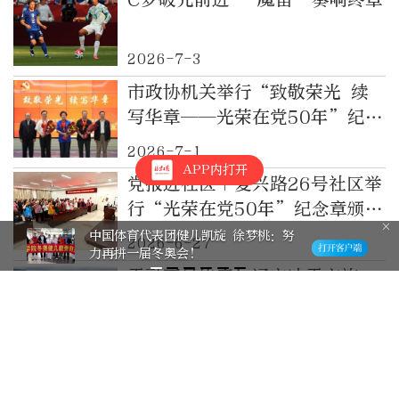
2026-7-3
市政协机关举行“致敬荣光 续
写华章——光荣在党50年”纪念
章颁发仪式
2026-7-1
APP内打开
党报进社区｜复兴路26号社区举
行“光荣在党50年”纪念章颁发
仪式
中国体育代表团健儿凯旋 徐梦桃：努
2026-6-27
力再拼一届冬奥会！
雪融不是终章！辽宁冰雪文旅
“变身记”
2026-3-17