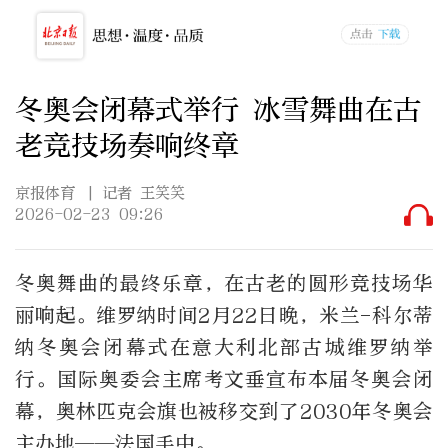
冬奥会闭幕式举行 冰雪舞曲在古
老竞技场奏响终章
京报体育
| 记者 王笑笑
2026-02-23 09:26
冬奥舞曲的最终乐章，在古老的圆形竞技场华
丽响起。维罗纳时间
2
月
22
日晚，米兰
-
科尔蒂
纳冬奥会闭幕式在意大利北部古城维罗纳举
行。国际奥委会主席考文垂宣布本届冬奥会闭
幕，奥林匹克会旗也被移交到了
2030
年冬奥会
主办地——法国手中。