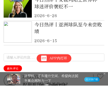
球迷评价褒贬不一
2026-6-26
今日热评丨亚洲球队至今未尝败
绩
2026-6-15
APP内打开
最新评论
1
徐梦桃：还有提升空间，希望向法国
Z3mRYkV4
冬奥会再努力一下
祝福祖国！完美收官！
2026-2-23
回复>