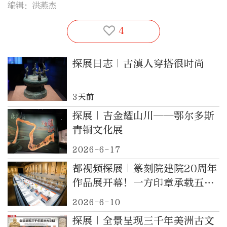
编辑：洪燕杰
4
探展日志｜古滇人穿搭很时尚
3天前
探展｜吉金耀山川——鄂尔多斯
青铜文化展
2026-6-17
都视频探展｜篆刻院建院20周年
作品展开幕！一方印章承载五千
年文明“破圈”
2026-6-10
探展｜全景呈现三千年美洲古文