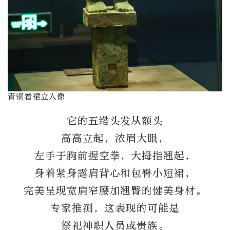
青铜着裙立人像
它的五绺头发从额头
高高立起，浓眉大眼，
左手于胸前握空拳，大拇指翘起，
身着紧身露肩背心和包臀小短裙，
完美呈现宽肩窄腰加翘臀的健美身材。
专家推测，这表现的可能是
祭祀神职人员或贵族。