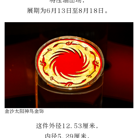
将压轴出场，
展期为6月13日至8月18日。
金沙太阳神鸟金饰
这件外径12.53厘米，
内径5.29厘米，