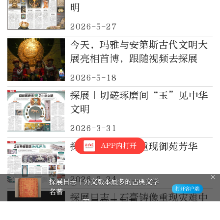
明
2026-5-27
今天，玛雅与安第斯古代文明大
展亮相首博，跟随视频去探展
2026-5-18
探展｜切磋琢磨间“玉”见中华
文明
2026-3-31
探展｜汲古开新重现御苑芳华
APP内打开
2026-3-24
探展日志｜蒲松龄长啥样？
探展日志｜石膏铸像重现灾难中
“具体的人”