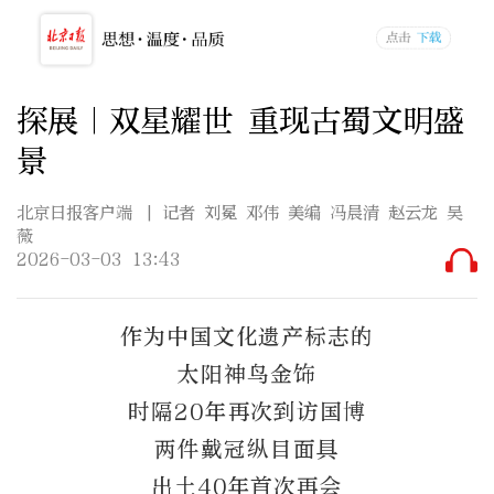
探展｜双星耀世 重现古蜀文明盛
景
北京日报客户端
| 记者 刘冕 邓伟 美编 冯晨清 赵云龙 吴
薇
2026-03-03 13:43
作为中国文化遗产标志的
太阳神鸟金饰
时隔20年再次到访国博
两件戴冠纵目面具
出土40年首次再会