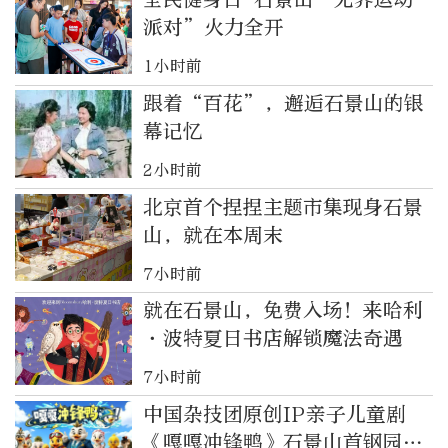
派对”火力全开
1小时前
跟着“百花”，邂逅石景山的银
幕记忆
2小时前
北京首个捏捏主题市集现身石景
山，就在本周末
7小时前
就在石景山，免费入场！来哈利
·波特夏日书店解锁魔法奇遇
7小时前
中国杂技团原创IP亲子儿童剧
《嘎嘎冲锋鸭》石景山首钢园首