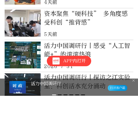
4天前
资本聚焦“硬科技” 多角度感
受科创“推背感”
5天前
活力中国调研行丨感受“人工智
能+”的滚滚热浪
APP内打开
2026-7-31
活力中国调研行丨探访之江实验
活力中国调研行
室：科创活水充分涌动
2026-7-28
投入百亿支持科创计划，亦庄以
硬核举措让企业大胆创新
2026-7-27