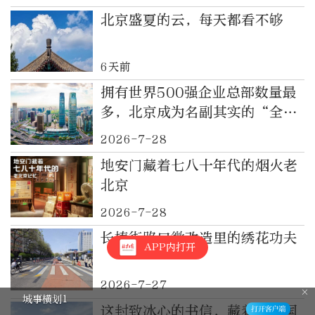
北京盛夏的云，每天都看不够
6天前
拥有世界500强企业总部数量最
多，北京成为名副其实的“全球
500强之都”
2026-7-28
地安门藏着七八十年代的烟火老
北京
2026-7-28
长椿街路口微改造里的绣花功夫
APP内打开
2026-7-27
城事横划1
这封致冰心的书信，藏着“中国