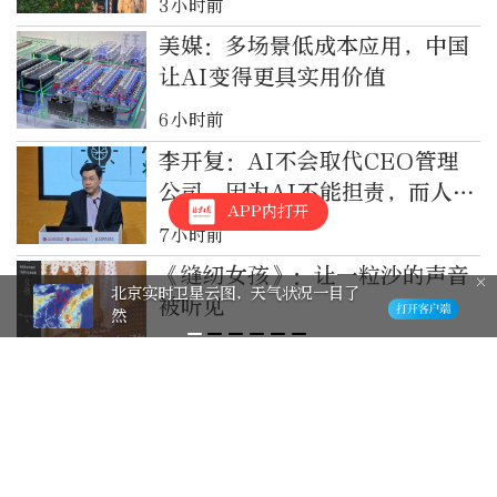
3小时前
美媒：多场景低成本应用，中国
让AI变得更具实用价值
6小时前
李开复：AI不会取代CEO管理
公司，因为AI不能担责，而人是
APP内打开
担责的
7小时前
《缝纫女孩》：让一粒沙的声音
北京实时卫星云图，天气状况一目了
被听见
然
9小时前
王虹上过他的高数课！北大教授
宋春伟：希望有一天中文成为世
界数学和科学的工作语言
9小时前