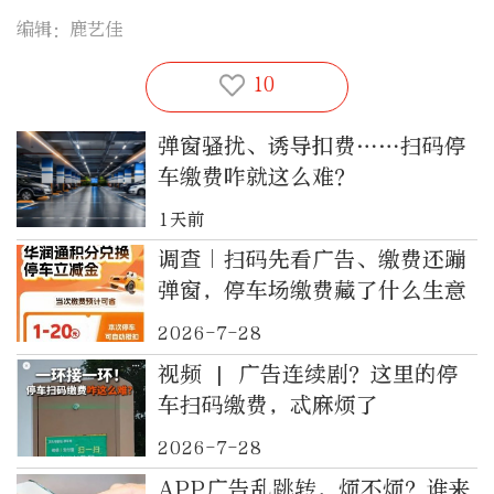
编辑：鹿艺佳
10
弹窗骚扰、诱导扣费……扫码停
车缴费咋就这么难？
1天前
调查｜扫码先看广告、缴费还蹦
弹窗，停车场缴费藏了什么生意
2026-7-28
视频 | 广告连续剧？这里的停
车扫码缴费，忒麻烦了
2026-7-28
APP广告乱跳转，烦不烦？谁来