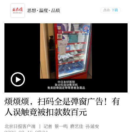
烦烦烦，扫码全是弹窗广告！有
人误触竟被扣款数百元
北京日报客户端
| 记者 景一鸣 鹿艺佳 孙延安