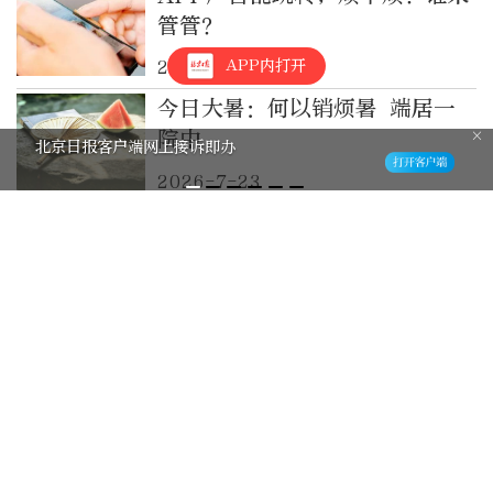
管管？
APP内打开
2026-7-24
今日大暑：何以销烦暑 端居一
院中
北京日报客户端网上接诉即办
2026-7-23
广告牌藏马蜂窝店主被烦到报
警，消防员直接化身“清蜂侠”
2026-7-18
诺干湖的风 吹走所有烦脑
2026-6-15
弹窗领券大闯关，停车扫码为何
这么闹心？