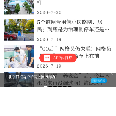
样
2026-7-20
5个道闸合围俩小区路网，居
民：到底是为治理乱停车还是为
收钱？
2026-7-19
“00后”网格员仍失联！网格员
“断后”，是生命至上在前
APP内打开
2026-7-19
用上房屋“养老金”后，今年入
北京日报客户端网上接诉即办
汛以来再没漏过雨！海淀这个小
区咋做到的？
2026-7-17
上海警方：石某（女，38岁）为
吸引他人关注，将宠物犬放在驾