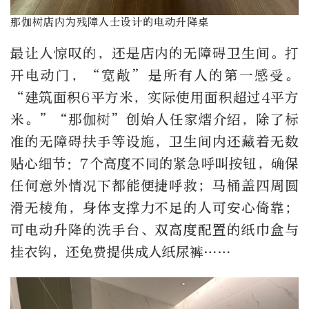
那伽树店内为残障人士设计的电动升降桌
最让人惊叹的，还是店内的无障碍卫生间。打
开电动门，“宽敞”是所有人的第一感受。
“建筑面积
6
平方米，实际使用面积超过
4
平方
米。”“那伽树”创始人任家熠介绍，除了标
准的无障碍扶手等设施，卫生间内还藏着无数
贴心细节：
7
个高度不同的紧急呼叫按钮，确保
任何意外情况下都能便捷呼救；马桶盖四周圆
滑无棱角，身体支撑力不足的人可安心倚靠；
可电动升降的洗手台、双高度配置的纸巾盒与
挂衣钩，还免费提供成人纸尿裤……