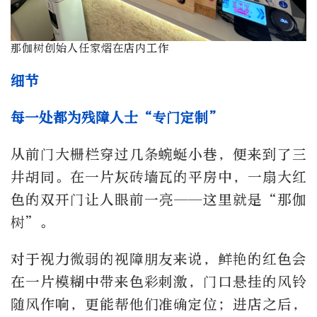
那伽树创始人任家熠在店内工作
细节
每一处都为残障人士“专门定制”
从前门大栅栏穿过几条蜿蜒小巷，便来到了三
井胡同。在一片灰砖墙瓦的平房中，一扇大红
色的双开门让人眼前一亮——这里就是“那伽
树”。
对于视力微弱的视障朋友来说，鲜艳的红色会
在一片模糊中带来色彩刺激，门口悬挂的风铃
随风作响，更能帮他们准确定位；进店之后，