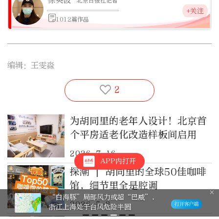
北京日报社记者
+关注
1012篇作品
编辑：王雯淼
2
为胡同里的老年人设计！北京首
个平房适老化改造样板间启用
2026-7-16
APP内打开
探潮 | 胡同里的全球50佳咖啡
馆，细节里全是腔调
“白海豚”局部风力或超“巴威”，
2026-5-8
浙江上海处于台风危险半圆