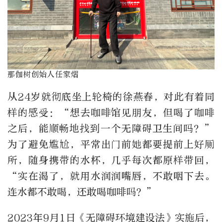
那伽树创始人任家熠
从
24
岁就彻底坐上轮椅的徐燕春，对此有着同
样的感受：“想去咖啡馆见朋友，但喝了咖啡
之后，能顺畅地找到一个无障碍卫生间吗？”
为了避免尴尬，平常出门前她都要提前上好厕
所，随身携带的水杯，几乎每次都原样带回，
“实在渴了，就用水润润嘴唇，不敢咽下去。
连水都不敢喝，还敢喝咖啡吗？”
2023
年
9
月
1
日《无障碍环境建设法》实施后，