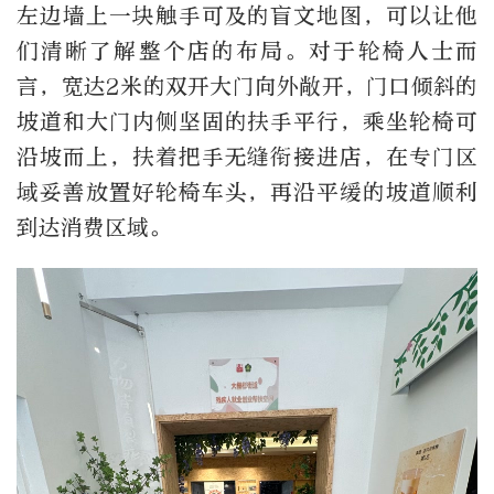
左边墙上一块触手可及的盲文地图，可以让他
们清晰了解整个店的布局。对于轮椅人士而
言，宽达
2
米的双开大门向外敞开，门口倾斜的
坡道和大门内侧坚固的扶手平行，乘坐轮椅可
沿坡而上，扶着把手无缝衔接进店，在专门区
域妥善放置好轮椅车头，再沿平缓的坡道顺利
到达消费区域。