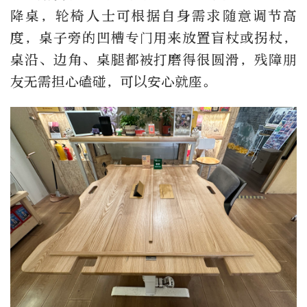
降桌，轮椅人士可根据自身需求随意调节高
度，桌子旁的凹槽专门用来放置盲杖或拐杖，
桌沿、边角、桌腿都被打磨得很圆滑，残障朋
友无需担心磕碰，可以安心就座。