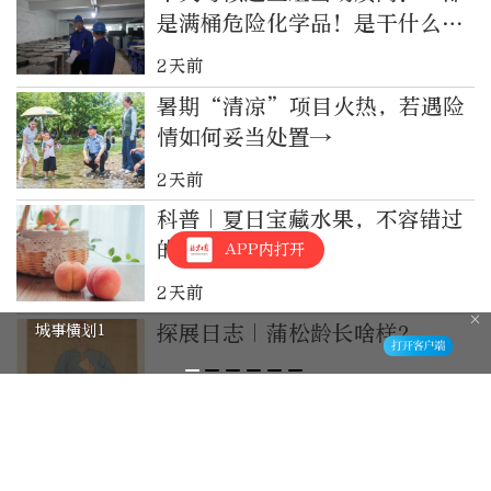
是满桶危险化学品！是干什么用
的？”
2天前
暑期“清凉”项目火热，若遇险
情如何妥当处置→
2天前
科普｜夏日宝藏水果，不容错过
的清甜蜜桃
APP内打开
2天前
城事横划1
探展日志｜蒲松龄长啥样？
2天前
伊朗：若美方继续干预，霍尔木
兹海峡协议就无法达成