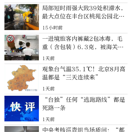
局部短时雨强大致39处积滞水，
最大点位在丰台区桃苑公园北铁
路桥
15小时前
一进境旅客内裤藏2包冰毒，毛
重（含包装）6.3克，被海关查
获
1天前
观象台气温35.1℃！北京8月高
温都是“三天连续来”
1天前
“台独”任何“逃跑路线”都是
死路一条
1天前
中央考核巡查组当场质问：“都