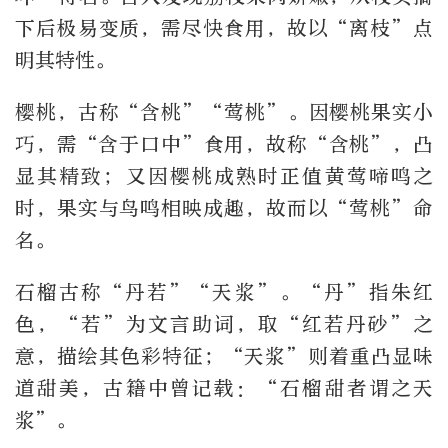
下后极易变质，需尽快食用，故以“离枝”点
明其特性。
樱桃，古称“含桃”“莺桃”。因樱桃果实小
巧，需“含于口中”食用，故称“含桃”，凸
显其精致；又因樱桃成熟时正值黄莺啼鸣之
时，果实与鸟鸣相映成趣，故而以“莺桃”命
名。
石榴古称“丹若”“天浆”。“丹”指朱红
色，“若”为文言助词，取“红若丹砂”之
意，描绘其色彩特征；“天浆”则着重凸显味
道甜美，古籍中曾记载：“石榴甜者谓之天
浆”。