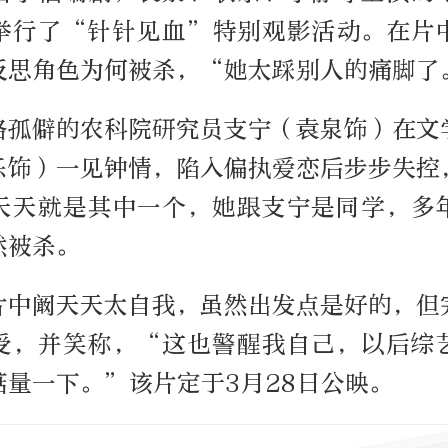
举行了“针针见血”特别观影活动。在片
反思角色为何被杀，“她太踩别人的痛脚了
格孤僻的农科院研究员支宁（袁泉饰）在文
乐饰）一见钟情，陷入偏执爱恋后步步失控
天天就是其中一个，她跟支宁是同学，多
然被杀。
片中阚天天太自我，虽然出发点是好的，但
受，并笑称，“这也警醒我自己，以后综
掂量一下。”该片定于3月28日公映。