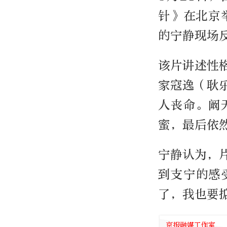
针》在北京
的宁静现场
该片讲述性
家寇逸（耿
人丧命。阚
蜜，最后依
宁静认为，
到支宁的感
了，我也要
京报融媒工作室