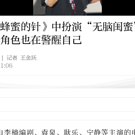
《蜂蜜的针》中扮演“无脑闺蜜
角色也在警醒自己
| 记者 王金跃
1:06
，由李樯编剧，袁泉、耿乐、宁静等主演的