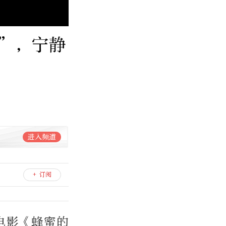
”，宁静
进入频道
+ 订阅
电影《蜂蜜的