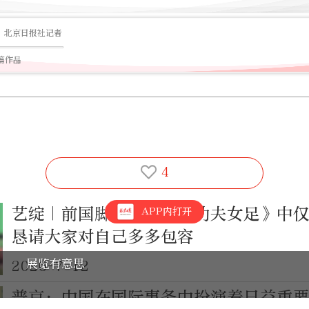
北京日报社记者
0篇作品
4
艺绽｜前国脚赵丽娜在《功夫女足》中
APP内打开
恳请大家对自己多多包容
展览有意思
2026-7-12
普京：中国在国际事务中扮演着日益重