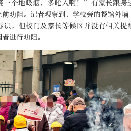
接一个地吸烟，多呛人啊！”有家长跟身
上前劝阻。记者观察到，学校旁的餐馆外墙
标识，但校门及家长等候区并没有相关提
烟者进行劝阻。