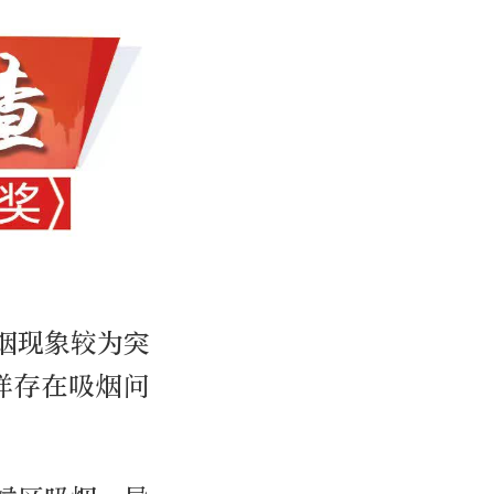
烟现象较为突
样存在吸烟问