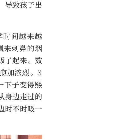
，导致孩子出
学时间越来越
飘来刺鼻的烟
吸了起来。数
愈加浓烈。3
一下子变得熙
从身边走过的
边时不时吸一