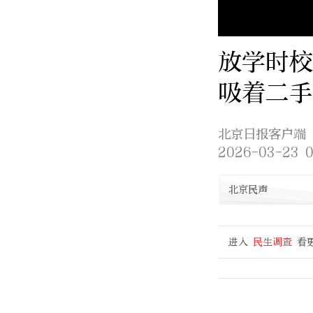
放学时校
吸着二手
北京日报客户端
2026-03-23 0
北京民声
进入
民生调查
看