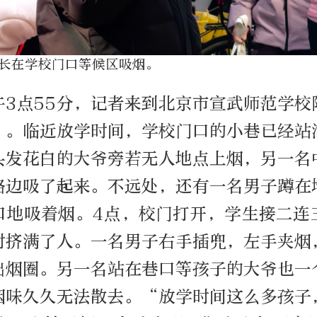
长在学校门口等候区吸烟。
午3点55分，记者来到北京市宣武师范学
）。临近放学时间，学校门口的小巷已经站
头发花白的大爷旁若无人地点上烟，另一名
路边吸了起来。不远处，还有一名男子蹲在
口地吸着烟。4点，校门打开，学生接二连
时挤满了人。一名男子右手插兜，左手夹烟
出烟圈。另一名站在巷口等孩子的大爷也一
烟味久久无法散去。“放学时间这么多孩子