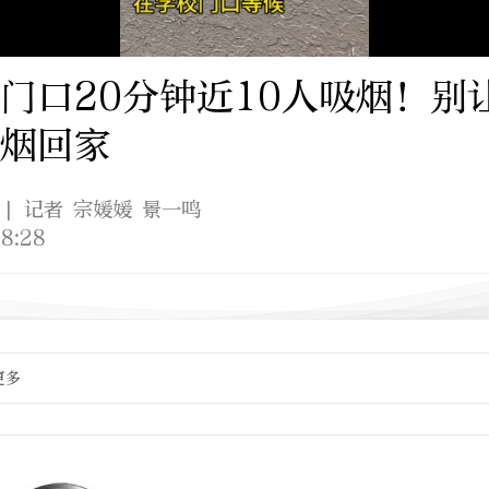
门口20分钟近10人吸烟！别
烟回家
| 记者 宗媛媛 景一鸣
8:28
更多