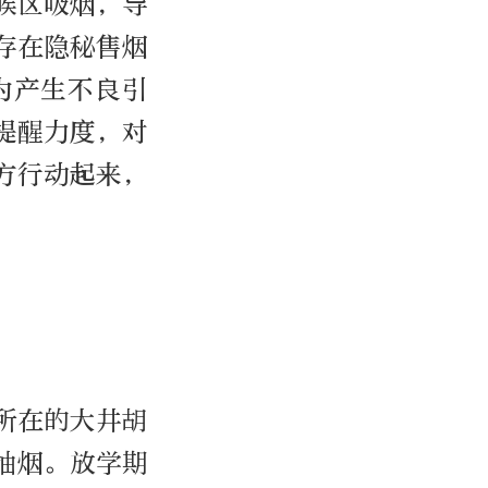
候区吸烟，导
存在隐秘售烟
为产生不良引
提醒力度，对
方行动起来，
所在的大井胡
抽烟。放学期