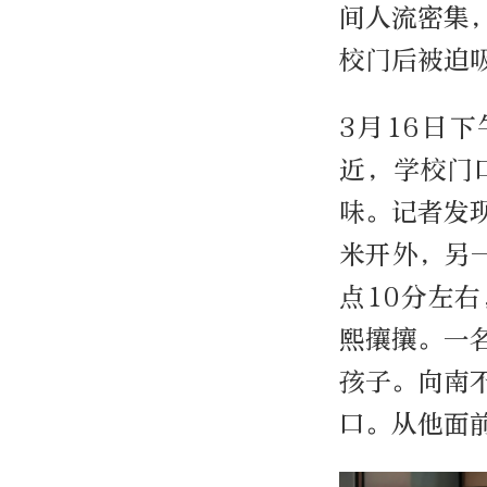
间人流密集
校门后被迫
3月16日
近，学校门
味。记者发
米开外，另
点10分左
熙攘攘。一
孩子。向南
口。从他面