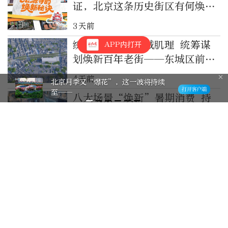
证，北京这条历史街区有何焕新
秘诀
3天前
绣花功夫织补老城肌理 统筹谋
APP内打开
划焕新百年老街——东城区前门
街道责任规划师参与西兴隆街保
4天前
美！！海淀这里百合花开正艳！地铁
护更新实践
直达——
八大场景“焕新”暑期消费 持
续激活文旅多元潜力
4天前
北京水系焕新记：一条河的松弛
感从何而来
5天前