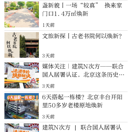
盏新貌丨一场“较真” 换来家
门口1.4万㎡焕新
1天前
文旅新探丨古老书院何以焕新？
3天前
媒体关注｜建筑N次方——联合
国人居署认证，北京这条历史街
区有何焕新秘诀
3天前
6天搭起一栋楼？北京丰台开阳
里50多岁老楼原地焕新
3天前
建筑N次方 | 联合国人居署认