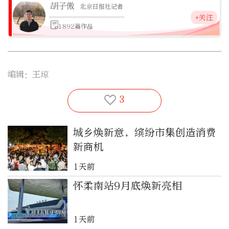
胡子傲
北京日报社记者
+关注
1892篇作品
编辑：王琼
3
城乡焕新意，缤纷市集创造消费
新商机
1天前
怀柔南站9月底焕新亮相
1天前