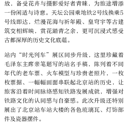
放，备受花卉与摄影爱好者青睐，为旅途增添
一份闲适与诗意。天坛公园乘地铁2号线换乘5
号线即达，烂漫花海与祈年殿、皇穹宇等古建
筑交相辉映，赏花踏青之余，更可沉浸式感受
古都深厚的历史文化底蕴。
站内“时光列车”展区同步升级，这里珍藏着
毛泽东主席亲笔题写的站名手稿，陈列着不同
年代的老车票、火车模型与珍贵老照片，一枚
枚票据、一幅幅画面串联起北京站的历史，让
旅客沿着时间脉络感知铁路发展成就，增强对
铁路文化的认同感与自豪感。此次升级还特别
展出了北京站车站大楼的各色琉璃瓦、灯饰部
件及瓷器摆件。