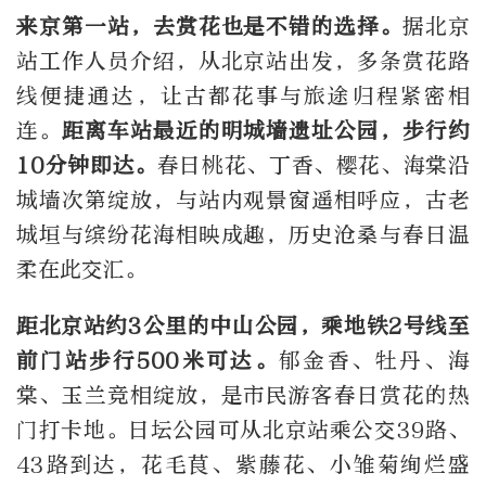
来京第一站，去赏花也是不错的选择。
据北京
站工作人员介绍，从北京站出发，多条赏花路
线便捷通达，让古都花事与旅途归程紧密相
连。
距离车站最近的明城墙遗址公园，步行约
10分钟即达。
春日桃花、丁香、樱花、海棠沿
城墙次第绽放，与站内观景窗遥相呼应，古老
城垣与缤纷花海相映成趣，历史沧桑与春日温
柔在此交汇。
距北京站约3公里的中山公园，乘地铁2号线至
前门站步行500米可达。
郁金香、牡丹、海
棠、玉兰竞相绽放，是市民游客春日赏花的热
门打卡地。日坛公园可从北京站乘公交39路、
43路到达，花毛茛、紫藤花、小雏菊绚烂盛