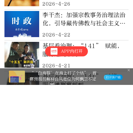
见》答记者问
2026-4-26
李干杰：加强宗教事务治理法治
化，引导藏传佛教与社会主义社
会相适应
2026-4-22
基层看治理：“141” 赋能，
APP内打开
服务送到家门口
2026-4-21
“‘白海豚’在海上打了个结”，首
基层看治理：“141” 赋能，
席预报员解释台风走位为何飘忽不定
服务送到家门口
2026-4-21
中央社会工作部：全面加强新就
业群体服务管理
2026-4-15