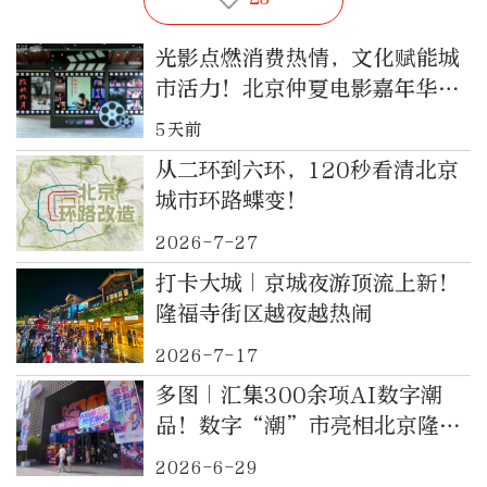
光影点燃消费热情，文化赋能城
市活力！北京仲夏电影嘉年华在
隆福寺启动
5天前
从二环到六环，120秒看清北京
城市环路蝶变！
2026-7-27
打卡大城｜京城夜游顶流上新！
隆福寺街区越夜越热闹
2026-7-17
多图｜汇集300余项AI数字潮
品！数字“潮”市亮相北京隆福
寺
2026-6-29