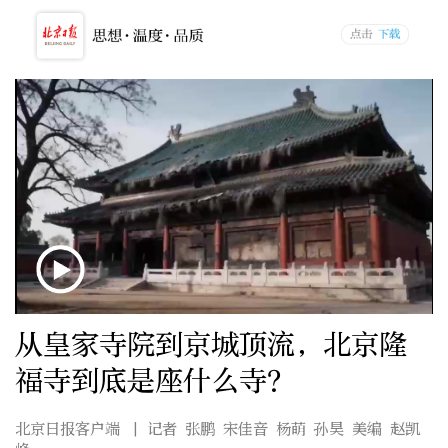
从皇家寺院到京城顶流，北京隆
福寺到底是座什么寺？
北京日报客户端
| 记者 张鹏 宋佳音 杨萌 孙昊 美编 赵凯