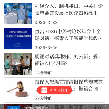
神经介入、脑机接口，中关村论
坛年会常设展上医疗器械亮出创
新成果
2026-3-28
直击2026中关村论坛年会｜全
球对话：探索人工智能时代教育
科技人才一体化的新范式（直播
2026-3-26
结束）
杨澜对话龚琳娜、刘云新：爱，
能被AI学习吗？
14分钟前
投保人想提前结清旧保单却被签
了新保单，法院判：撤销合同
APP内打开
59分钟前
已开票｜舞剧《颜真卿》北京站
活力中国调研行