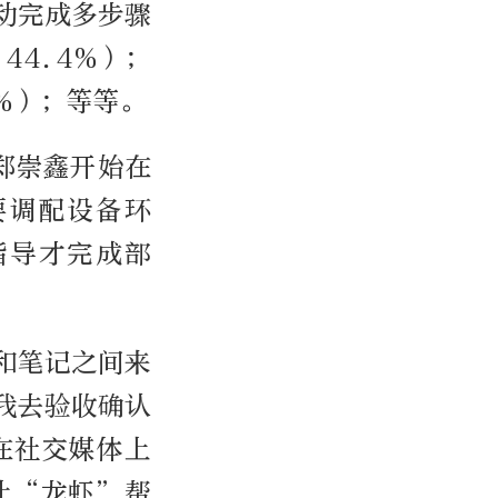
动完成多步骤
44.4%）；
8%）；等等。
郑崇鑫开始在
要调配设备环
指导才完成部
和笔记之间来
我去验收确认
在社交媒体上
让“龙虾”帮