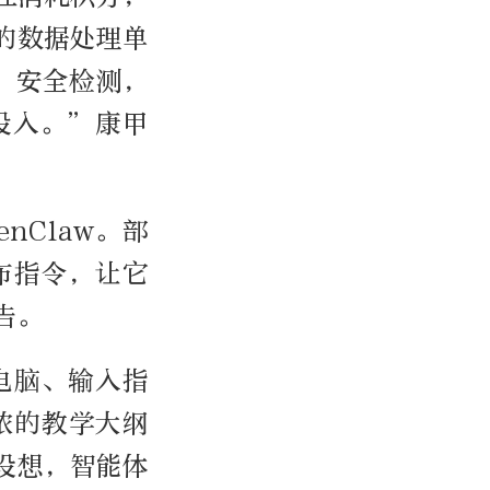
本的数据处理单
、安全检测，
投入。”康甲
nClaw。部
布指令，让它
告。
电脑、输入指
浓的教学大纲
设想，智能体