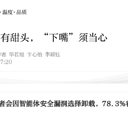
”有甜头，“下嘴”须当心
作者 毕若旭 卞心怡 李颖钰
7:20
访者会因智能体安全漏洞选择卸载，78.3