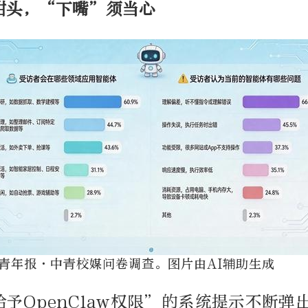
甜头，“下嘴”须当心
青年报·中青校媒问卷调查。图片由AI辅助生成
予OpenClaw权限”的系统提示不断弹