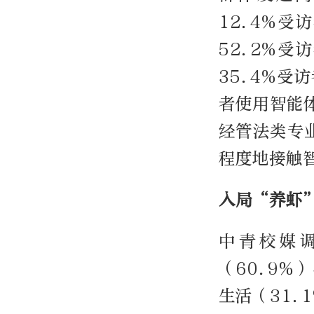
12.4%受
52.2%
35.4%
者使用智能体
经管法类专业
程度地接触
入局“养虾
中青校媒
（60.9%
生活（31.