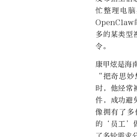
忙整理电脑
OpenCl
多的某类型
令。
康甲炫是海
“把奇思妙
时，他经常
件，成功避
像拥有了多
的‘员工’
了多轮需求