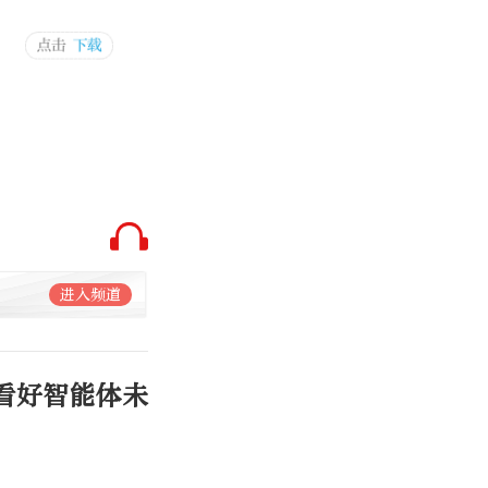
进入频道
%看好智能体未