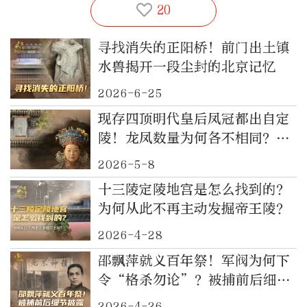
20
寻找消失的正阳桥！前门出土镇
水兽揭开一段尘封的北京记忆
2026-6-25
现存四顶明代皇后凤冠都出自定
陵！龙凤数量为何各不相同？揭
秘背后玄机
2026-5-8
十三陵定陵地宫是怎么找到的？
为何从此不再主动发掘帝王陵？
2026-4-28
邵飘萍就义百年祭！军阀为何下
令“格杀勿论”？被捕前后细节
披露
2026-4-26