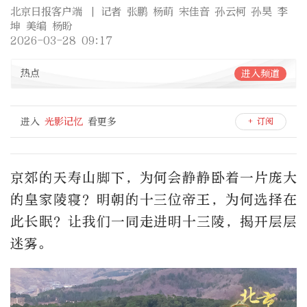
北京日报客户端
| 记者 张鹏 杨萌 宋佳音 孙云柯 孙昊 李
坤 美编 杨盼
2026-03-28 09:17
热点
进入频道
进入
光影记忆
看更多
+ 订阅
京郊的天寿山脚下，为何会静静卧着一片庞大
的皇家陵寝？明朝的十三位帝王，为何选择在
此长眠？让我们一同走进明十三陵，揭开层层
迷雾。