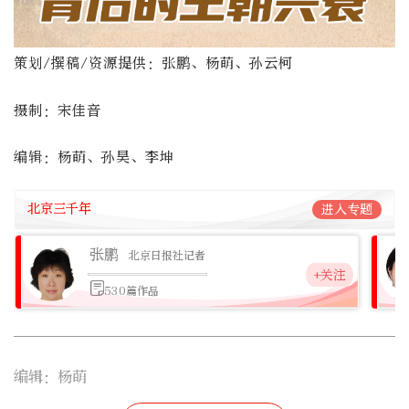
策划/撰稿/资源提供：张鹏、杨萌、孙云柯
摄制：宋佳音
编辑：杨萌、孙昊、李坤
北京三千年
进入专题
张鹏
北京日报社记者
+关注
530篇作品
编辑：杨萌