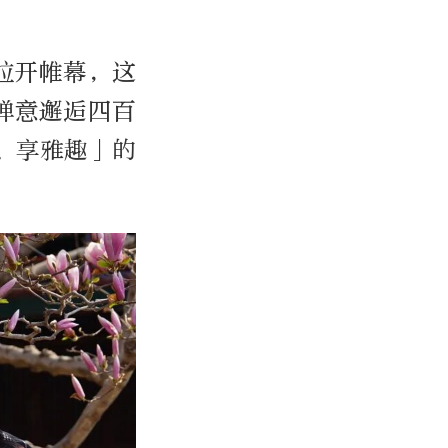
拉开帷幕，这
禅意邂逅四百
、享雅趣」的