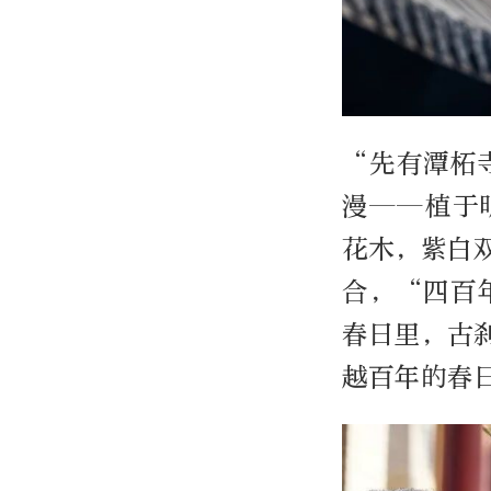
“先有潭柘
漫——植于
花木，紫白
合，“四百
春日里，古
越百年的春