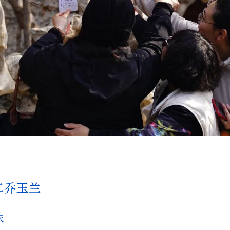
二乔玉兰
株