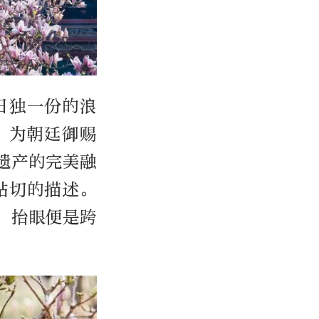
日独一份的浪
，为朝廷御赐
遗产的完美融
贴切的描述。
，抬眼便是跨