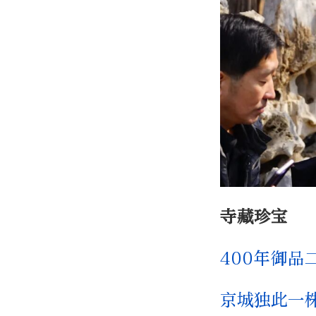
寺藏珍宝
400年御品
京城独此一