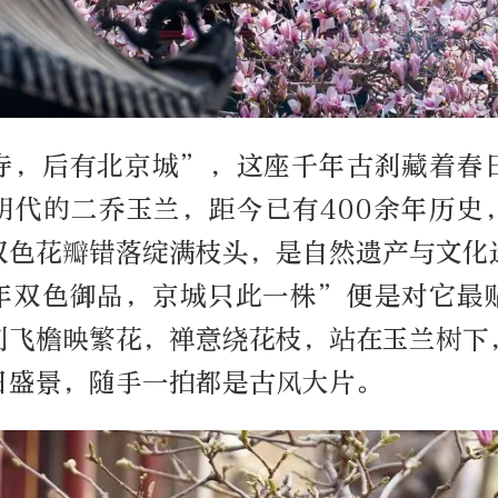
寺，后有北京城”，这座千年古刹藏着春
明代的二乔玉兰，距今已有400余年历史
双色花瓣错落绽满枝头，是自然遗产与文化
年双色御品，京城只此一株”便是对它最
刹飞檐映繁花，禅意绕花枝，站在玉兰树下
日盛景，随手一拍都是古风大片。