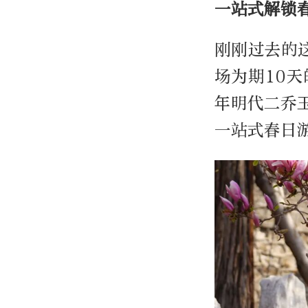
一站式解锁
刚刚过去的
场为期10
年明代二乔
一站式春日