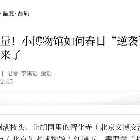
销量！小博物馆如何春日“逆袭
来了
| 记者 李祺瑶 金瑶
2:45
爆满枝头，让胡同里的智化寺（北京文博交
寺（北京艺术博物馆）红墙下，需要靠“