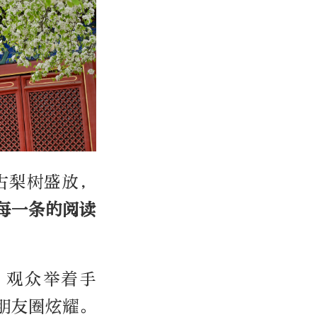
古梨树盛放，
每一条的阅读
。观众举着手
朋友圈炫耀。