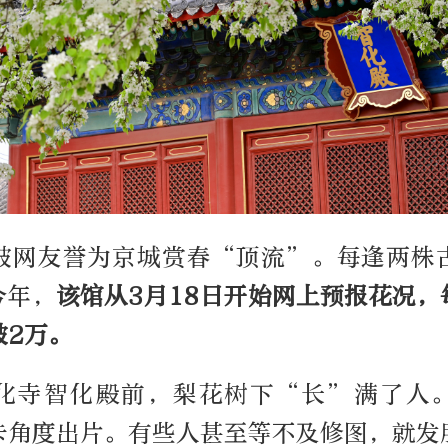
被网友誉为京城赏春“顶流”。每逢两株
今年，
该馆从3月18日开始网上预报花况，
破2万。
化寺智化殿前，梨花树下“长”满了人
卡角度出片。有些人甚至等不及修图，就发