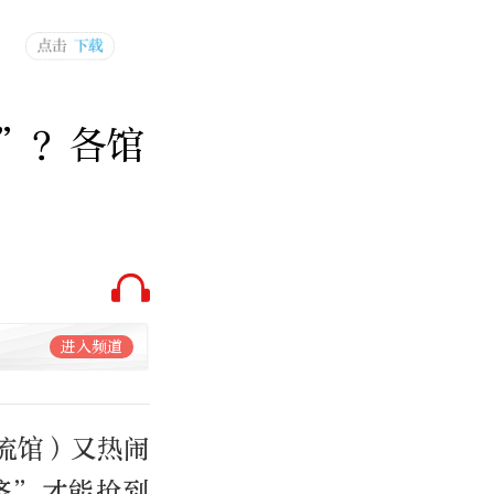
”？各馆
进入频道
流馆）又热闹
挤”才能抢到