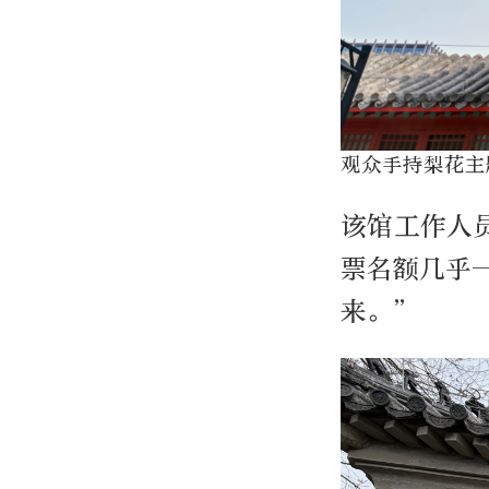
观众手持梨花主
该馆工作人
票名额几乎
来。”