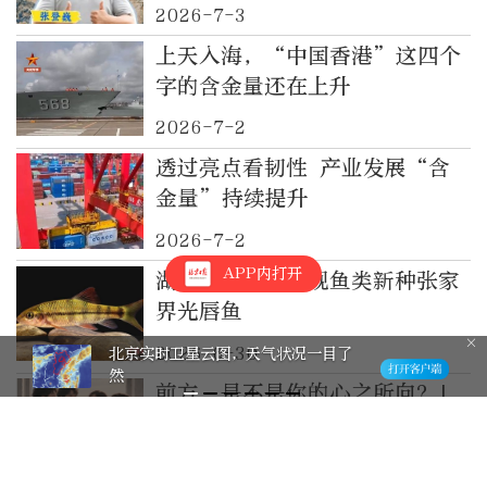
2026-7-3
上天入海，“中国香港”这四个
字的含金量还在上升
2026-7-2
透过亮点看韧性 产业发展“含
金量”持续提升
2026-7-2
APP内打开
湖南科研团队发现鱼类新种张家
界光唇鱼
2026-6-30
棋缘！晒出我的“晚报杯” 有奖征集
活动邀您参与
前方，是不是你的心之所向？|
小拾光
2026-6-24