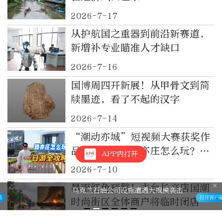
2026-7-17
从护航国之重器到前沿新赛道，
新增补专业瞄准人才缺口
2026-7-16
国博周四开新展！从甲骨文到简
牍墨迹，看了不起的汉字
2026-7-14
“潮动亦城”短视频大赛获奖作
品展播｜到北京亦庄怎么玩？一
APP内打开
日游全攻略
2026-7-10
暴雨红色预警！丰台长辛店国潮
乌克兰石油公司设施遭遇大规模袭击
时尚街区全体商户将临时闭店
2026-7-9