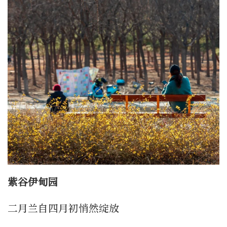
紫谷伊甸园
二月兰自四月初悄然绽放