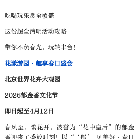
吃喝玩乐赏全覆盖
这份超全清明活动攻略
带你不负春光，玩转丰台！
花漾游园・趣享春日盛会
北京世界花卉大观园
2026郁金香文化节
即日起至4月12日
春风至，繁花开，被誉为“花中皇后”的郁金
香迎来了盛放时刻！以“‘郁’ 见美好・春日