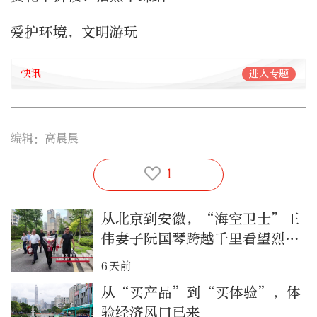
爱护环境，文明游玩
快讯
进入专题
编辑：高晨晨
1
从北京到安徽，“海空卫士”王
伟妻子阮国琴跨越千里看望烈士
家属
6天前
从“买产品”到“买体验”，体
验经济风口已来