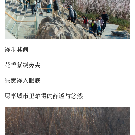
漫步其间
花香萦绕鼻尖
绿意漫入眼底
尽享城市里难得的静谧与悠然