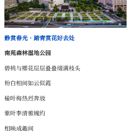
静赏春光・踏青赏花好去处
南苑森林湿地公园
碧桃与樱花层层叠叠缀满枝头
粉白相间如云似霞
榆叶梅热烈奔放
紫叶李清雅婉约
相映成趣间