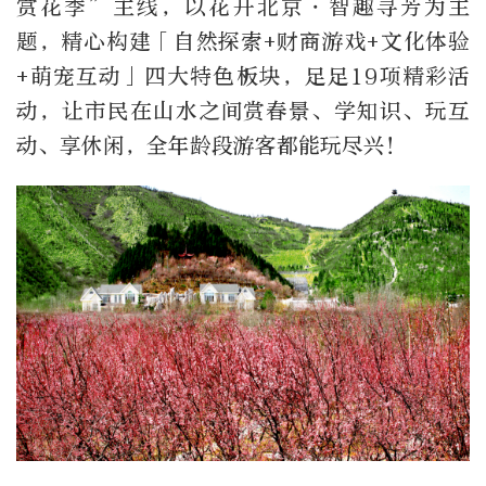
赏花季”主线，以花开北京・智趣寻芳为主
题，精心构建「自然探索+财商游戏+文化体验
+萌宠互动」四大特色板块，足足19项精彩活
动，让市民在山水之间赏春景、学知识、玩互
动、享休闲，全年龄段游客都能玩尽兴！