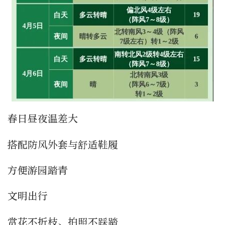
春日昼夜温差大
搭配防风外套与舒适鞋履
方便游园踏青
文明出行
赏花不折枝、拍照不踩踏